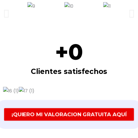
5
de
5
+
0
Clientes satisfechos
¡QUIERO MI VALORACION GRATUITA AQUÍ