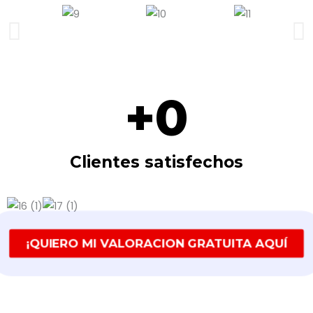
5
de
5
+
0
Clientes satisfechos
¡QUIERO MI VALORACION GRATUITA AQUÍ