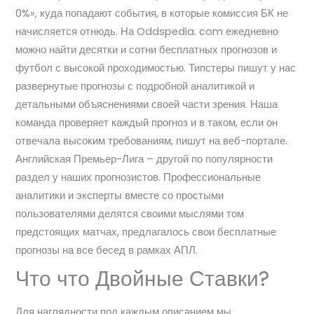
0%», куда попадают события, в которые комиссия БК не
начисляется отнюдь. На Oddspedia. com ежедневно
можно найти десятки и сотни бесплатных прогнозов и
футбол с высокой проходимостью. Типстеры пишут у нас
развернутые прогнозы с подробной аналитикой и
детальными объяснениями своей части зрения. Наша
команда проверяет каждый прогноз и в таком, если он
отвечала высоким требованиям, пишут на веб-портале.
Английская Премьер-Лига – другой по популярности
раздел у наших прогнозистов. Профессиональные
аналитики и эксперты вместе со простыми
пользователями делятся своими мыслями том
предстоящих матчах, предлагалось свои бесплатные
прогнозы на все бесед в рамках АПЛ.
Что что Двойные Ставки?
Для наглядности под каждым описанием мы