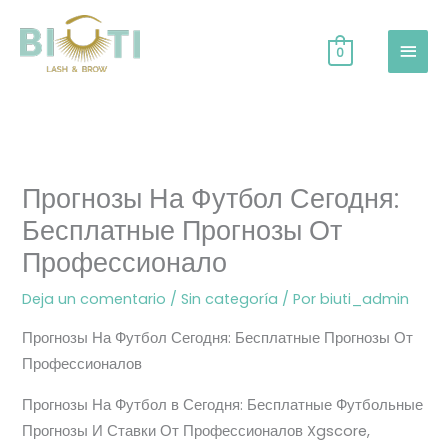
Ir
Men
al
0
contenido
princ
Прогнозы На Футбол Сегодня:
Бесплатные Прогнозы От
Профессионало
Deja un comentario
/
Sin categoría
/ Por
biuti_admin
Прогнозы На Футбол Сегодня: Бесплатные Прогнозы От
Профессионалов
Прогнозы На Футбол в Сегодня: Бесплатные Футбольные
Прогнозы И Ставки От Профессионалов Xgscore,