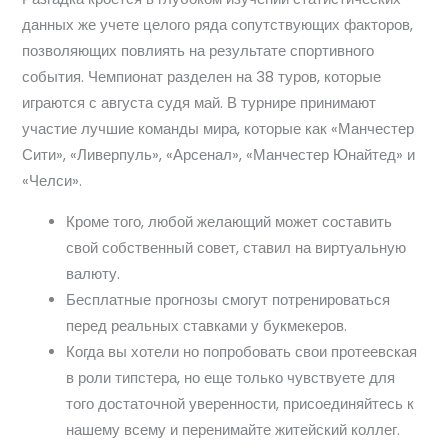
данных же учете целого ряда сопутствующих факторов,
позволяющих повлиять на результате спортивного
события. Чемпионат разделен на 38 туров, которые
играются с августа судя май. В турнире принимают
участие лучшие команды мира, которые как «Манчестер
Сити», «Ливерпуль», «Арсенал», «Манчестер Юнайтед» и
«Челси».
Кроме того, любой желающий может составить
свой собственный совет, ставил на виртуальную
валюту.
Бесплатные прогнозы смогут потренироваться
перед реальных ставками у букмекеров.
Когда вы хотели но попробовать свои протеевская
в роли типстера, но еще только чувствуете для
того достаточной уверенности, присоединяйтесь к
нашему всему и перенимайте житейский коллег.