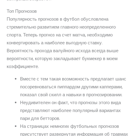
Топ Прогнозов
Популярность прогнозов в футбол обусловлена
стремительно развитием главного неопределенного
спорта. Теперь прогноз на счет матча, необходимо
конвертировать а наиболее выгодную ставку.
Вероятность прохода валуйного исхода всегда выше
вероятности, которую закладывает букмекер в моем
коэффициенте.
Вместе с тем такая возможность предлагает шанс
посоревноваться пиппардом другими капперами,
показал свой скилл а навыки в прогнозировании.
Неудивителен он факт, что прогнозы этого вида
представляют наиболее популярный вариантах
пари для бетторов.
На страницах немногих футбольных прогнозов
присутствует развернутая информация об травмах