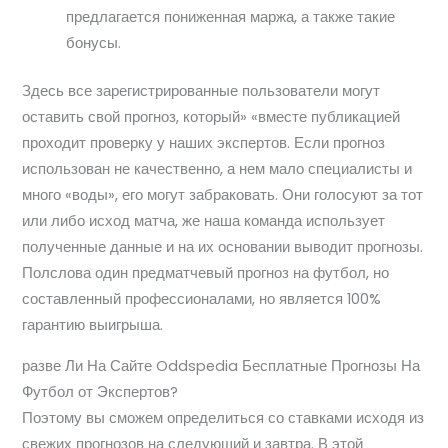
предлагается пониженная маржа, а также такие
бонусы.
Здесь все зарегистрированные пользователи могут
оставить свой прогноз, который» «вместе публикацией
проходит проверку у наших экспертов. Если прогноз
использован не качественно, а нем мало специалисты и
много «воды», его могут забраковать. Они голосуют за тот
или либо исход матча, же наша команда использует
полученные данные и на их основании выводит прогнозы.
Полслова один предматчевый прогноз на футбол, но
составленный профессионалами, но является 100%
гарантию выигрыша.
разве Ли На Сайте Oddspedia Бесплатные Прогнозы На
Футбол от Экспертов?
Поэтому вы сможем определиться со ставками исходя из
свежих прогнозов на следующий и завтра. В этой