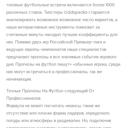
топовые футбольные встречи включаются более 1000
различных ставок. Типстеры Oddspedia стараются
анализировать возможное возможное число маркетов, а
наши интерактивные инструменты помогают за
считанные минуты находил лучшие коэффициенты для
них. Помимо двух игр Российской Премьер-лиги и
ведущих европы чемпионатов наши специалистов
предлагают прогнозы и все значимые события игрового
дня. Прогнозы на футбол пишут» «обычные игроки, среди
них могут встречаться а профессионалы, так же
начинающие.
Точные Прогнозы На Футбол следующий От
Профессионалов
Формула не может посчитать нюансы, такие же
отсутствие или плохая форма лидеров, определило
погоды или атмосферы в раздевалке. Но, подключив
элементарную аналитику и отталкиваясь остального