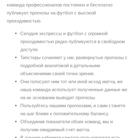
команда профессионалов постоянно и бесплатно
публикует прогнозы на футбол с высокой
проходимостью.
Сегодня экспрессы и футбол с огромной
проходимостью редко публикуются в свободном
доступе.
Типстеры сочиняют у нас развернутые прогнозы с
подробной аналитикой и детальными
объяснениями своей точки зрения.
Они голосуют ним тот или иной исход матча, же
наша команда использует полученные данные же
на их основании выводит прогнозы.
Пользуйтесь нашими прогнозами, и сами станете
на шаг ближе к положительному балансу.
Объединив показатели обоих команд, мы и
получим ожидаемый счет матча.
В личном кабинете каждого пользователя есть