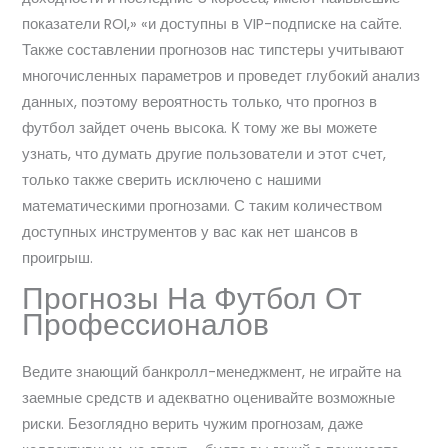
показатели ROI,» «и доступны в VIP-подписке на сайте.
Также составлении прогнозов нас типстеры учитывают
многочисленных параметров и проведет глубокий анализ
данных, поэтому вероятность только, что прогноз в
футбол зайдет очень высока. К тому же вы можете
узнать, что думать другие пользователи и этот счет,
только также сверить исключено с нашими
математическими прогнозами. С таким количеством
доступных инструментов у вас как нет шансов в
проигрыш.
Прогнозы На Футбол От
Профессионалов
Ведите знающий банкролл-менеджмент, не играйте на
заемные средств и адекватно оценивайте возможные
риски. Безоглядно верить чужим прогнозам, даже