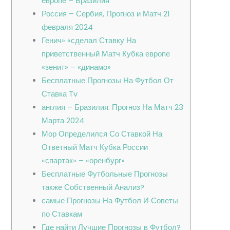
европе – Бразилия
Россия – Сербия, Прогноз и Матч 21
февраля 2024
Генич» «сделал Ставку На
приветственный Матч Кубка европе
«зенит» – «динамо»
Бесплатные Прогнозы На Футбол От
Ставка Tv
англия – Бразилия: Прогноз На Матч 23
Марта 2024
Мор Определился Со Ставкой На
Ответный Матч Кубка России
«спартак» – «оренбург»
Бесплатные Футбольные Прогнозы
также Собственный Анализ?
самые Прогнозы На Футбол И Советы
по Ставкам
Где найти Лучшие Прогнозы в Футбол?