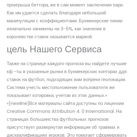
проигрыша беттора, же в сам момент заключения пари.
Как им удается сделать благодаря небольшой
манипуляции с коэффициентами. Букмекерские линии
изначально занижены на 3-5%, как значение в
королевстве ставок называется маржой.
цель Нашего Сервиса
Также на странице каждого прогноза вы найдете лучшие
кф -ты в указанные рынки в букмекерских конторах ддя
ставок на футбол, подходящих вам вопреки геолокации.
Система учесть местоположение пользователя же
показывает котировки, учетом из этих данных.»
«[newline]Все материалы сайта доступны по лицензии
Creative Commons Attribution 4. 0 International. На
страницах большинства футбольных прогнозов
присутствует развернутая информация об травмах и
дисквалификациях игроков. Это помогает сформировать