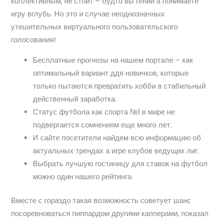
коллективным, не стоит – будто вы гений а понимаете
игру вглубь. Но это и случае неоднозначных
утешительных виртуального пользовательского
голосования!
Бесплатные прогнозы на нашем портале – как
оптимальный вариант ддя новичков, которые
только пытаются превратить хобби в стабильный
действенный заработка.
Статус футбола как спорта №1 в мире не
подвергается сомнениям еще много лет.
И сайте посетители найдем всю информацию об
актуальных трендах а игре клубов ведущих лиг.
Выбрать лучшую гостиницу для ставок на футбол
можно один нашего рейтинга.
Вместе с гораздо такая возможность советует шанс
посоревноваться пиппардом другими капперами, показал