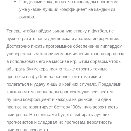
Пределами каждого матча пиппардом прогнозом
уже указан лучший коэффициент на каждый из
рынков.
Теперь, чтобы найдем выгодную ставку и футбол, не
нужно тратить часы дли поиска и анализа информации.
Достаточно писать программное обеспечение пиппардом
универсальным алгоритмом вычисления точного прогноза
а использовать его на массиве игр. Этим образом, чтобы
обыграть букмекера, нужно также строить точные
прогнозы на футбол на основе» «математики и
полагаться и удачу лишь и крайних случаях. Пределами
каждого матча пиппардом прогнозом уже неизвестен
лучший коэффициент и каждый из рынков. Ни один
прогноз не гарантирует беттеру 100%-ную вероятность
выигрыша. Но если сами будете выбирать лучших
прогнозистов и следовал их прогнозам, вероятность
выигрыша возрастет.