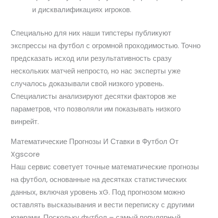
и дисквалификациях игроков.
Специально для них наши типстеры публикуют
экспрессы на футбол с огромной проходимостью. Точно
предсказать исход или результативность сразу
нескольких матчей непросто, но нас эксперты уже
случалось доказывали свой низкого уровень.
Специалисты анализируют десятки факторов же
параметров, что позволяли им показывать низкого
винрейт.
Математические Прогнозы И Ставки в Футбол От
Xgscore
Наш сервис советует точные математические прогнозы
на футбол, основанные на десятках статистических
данных, включая уровень xG. Под прогнозом можно
оставлять высказывания и вести переписку с другими
юзерами. Поскольку футбол – самый популярный