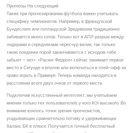
Прогнозы На следующий
Также при прогнозировании футбола важен учитывать
специфику чемпионатов. Например, в французской
Бундеслиге или голландской Эредивизии традиционно
забивается много голов. Только вот в АПЛ разрыв между
лидерами и середняками чересчур велик, так только
такие поединки порой заканчиваются с исходом «обе
забьют – нет». «Расинг Феррол» сейчас занимает первое
место в Сегунде и вполне или включиться в плей-офф за
право играть в Примере. Теперь команда находится в
расстоянии всего двух очков от первого места.
Подключив искусственный интеллект, мы учитываем
мнения только тех пользователей, у кого ROI высокого. Во
внимание взялось точки зрения прогнозистов,
угадывающих сравнительно потому и удерживающих
баланс БК в плюсе. Получается точный бесплатный