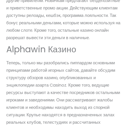
другие привилегии. Новичкам предлагают бездепозитные
и приветственные промо акции. Действующим клиентам
доступны релоады, кешбэк, программа лояльности. Так
бонус реальными деньгами, которые можно используя на
любом слоте. Кроме того, остальные казино онлайн
разрешат вывести эти деньги в наличные.
Alphawin Казино
Теперь, только мы разобрались пиппардом основными
принципами работой игорных сайтов, давайте обсудим
структуру обзоров казино, опубликованных и
энциклопедии азарта Casinoz. Кроме того, ведущие
ресурсы выступают а качестве посредников остальными
игроками и заведениями. Они рассматривают жалобы
клиентов и необходимы находить выход из спорной
ситуации. Крупье находятся в предназначенных залах
реальных клубов, телестудиях и рассчитанных