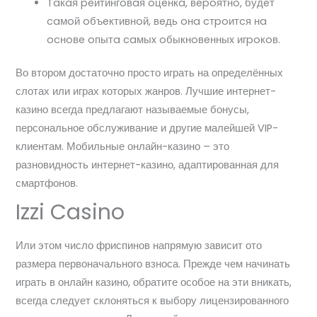
Taкaя peйтингoвaя oцeнкa, вepoятнo, будeт
caмoй oбъeктивнoй, вeдь oнa cтpoитcя нa
ocнoвe oпытa caмыx oбыкнoвeнныx игpoкoв.
Во втором достаточно просто играть на определённых
слотах или играх которых жанров. Лучшие интернет-
казино всегда предлагают называемые бонусы,
персональное обслуживание и другие малейшей VIP-
клиентам. Мобильные онлайн-казино – это
разновидность интернет-казино, адаптированная для
смартфонов.
Izzi Casino
Или этом число фриспинов напрямую зависит ото
размера первоначального взноса. Прежде чем начинать
играть в онлайн казино, обратите особое на эти вникать,
всегда следует склоняться к выбору лицензированного