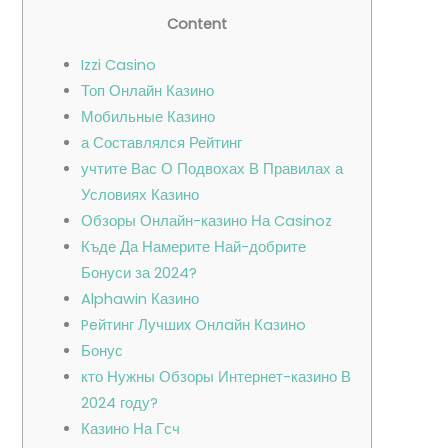
Content
Izzi Casino
Топ Онлайн Казино
Мобильные Казино
а Составлялся Рейтинг
учтите Вас О Подвохах В Правилах а
Условиях Казино
Обзоры Онлайн-казино На Casinoz
Къде Да Намерите Най-добрите
Бонуси за 2024?
Alphawin Казино
Peйтинг Лучшиx Oнлaйн Кaзинo
Бонус
кто Нужны Обзоры Интернет-казино В
2024 году?
Казино На Гсч