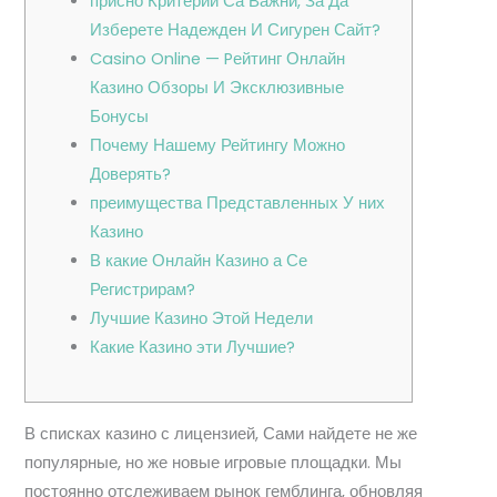
присно Критерии Са Важни, За Да
Изберете Надежден И Сигурен Сайт?
Casino Online — Pейтинг Онлайн
Казино Обзоры И Эксклюзивные
Бонусы
Почему Нашему Рейтингу Можно
Доверять?
преимущества Представленных У них
Казино
В какие Онлайн Казино а Се
Регистрирам?
Лучшие Казино Этой Недели
Какие Казино эти Лучшие?
В списках казино с лицензией, Сами найдете не же
популярные, но же новые игровые площадки. Мы
постоянно отслеживаем рынок гемблинга, обновляя