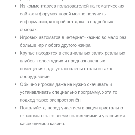
Из комментариев пользователей на тематических
сайтах и форумах порой можно получить
информацию, которой нет даже в подробных
обзорах.
Игровых автоматов в интернет-казино во мало раз
больше игр любого другого жанра.
Крупье находятся в специальных залах реальных
клубов, телестудиях и предназначенных
помещениях, где установлены столы и такое
оборудование.
Обычно игрокам даже не нужно скачивать и
устанавливать специально программу, хотя то
подход также распространён.
Пожалуйста, перед участием в акции пристально
ознакомьтесь со всеми положениями и условиями,
касающимися казино.