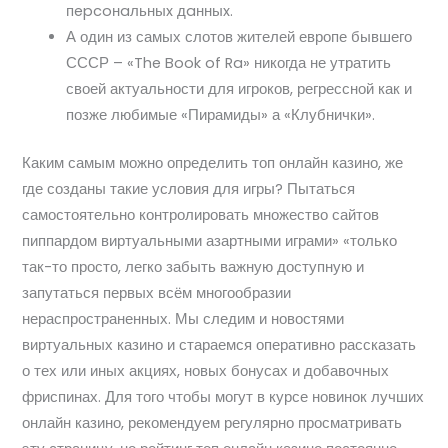
пepcoнaльныx дaнныx.
А один из самых слотов жителей европе бывшего
СССР – «The Book of Ra» никогда не утратить
своей актуальности для игроков, регрессной как и
позже любимые «Пирамиды» а «Клубнички».
Каким самым можно определить топ онлайн казино, же
где созданы такие условия для игры? Пытаться
самостоятельно контролировать множество сайтов
пиппардом виртуальными азартными играми» «только
так-то просто, легко забыть важную доступную и
запутаться первых всём многообразии
нераспространенных. Мы следим и новостями
виртуальных казино и стараемся оперативно рассказать
о тех или иных акциях, новых бонусах и добавочных
фриспинах. Для того чтобы могут в курсе новинок лучших
онлайн казино, рекомендуем регулярно просматривать