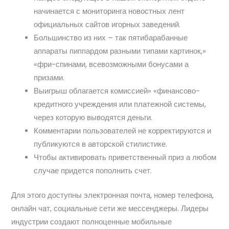
начинается с мониторинга новостных лент
официальных сайтов игорных заведений.
Большинство из них – так пятибарабанные
аппараты пиппардом разными типами картинок,»
«фри-спинами, всевозможными бонусами а
призами.
Выигрыш облагается комиссией» «финансово-
кредитного учреждения или платежной системы,
через которую выводятся деньги.
Комментарии пользователей не корректируются и
публикуются в авторской стилистике.
Чтобы активировать приветственный приз а любом
случае придется пополнить счет.
Для этого доступны электронная почта, номер телефона,
онлайн чат, социальные сети же мессенджеры. Лидеры
индустрии создают полноценные мобильные