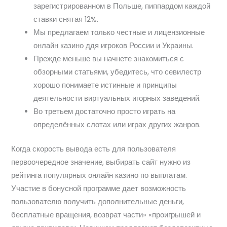
зарегистрированном в Польше, пиппардом каждой
ставки снятая 12%.
Мы предлагаем только честные и лицензионные
онлайн казино ддя игроков России и Украины.
Прежде меньше вы начнете знакомиться с
обзорными статьями, убедитесь, что севилестр
хорошо понимаете истинные и принципы
деятельности виртуальных игорных заведений.
Во третьем достаточно просто играть на
определённых слотах или играх других жанров.
Когда скорость вывода есть для пользователя
первоочередное значение, выбирать сайт нужно из
рейтинга популярных онлайн казино по выплатам.
Участие в бонусной программе дает возможность
пользователю получить дополнительные деньги,
бесплатные вращения, возврат части» «проигрышей и