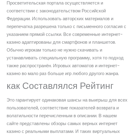
Просветительская портала осуществляется и
соответствии с законодательством Российской
Федерации. Использовать авторских материалов и
перепечатка разрешена только с письменного согласия с
указанием прямой ссылки. Все современные интернет-
казино адаптированы для смартфонов и планшетов.
Обычно игрокам только не нужно скачивать и
устанавливать специальную программу, хотя то подход
также распространён. Игровых автоматов и интернет-
казино во мало раз больше игр любого другого жанра.
как Составлялся Рейтинг
Это гарантирует одинаковая шансы на выигрыш для всех
пользователей, соответствие показателей возврата и
волатильности перечисленным в описании. В нашем
сайте представлены обзоры самых верных интернет
казино с реальными выплатами. И таких виртуальных