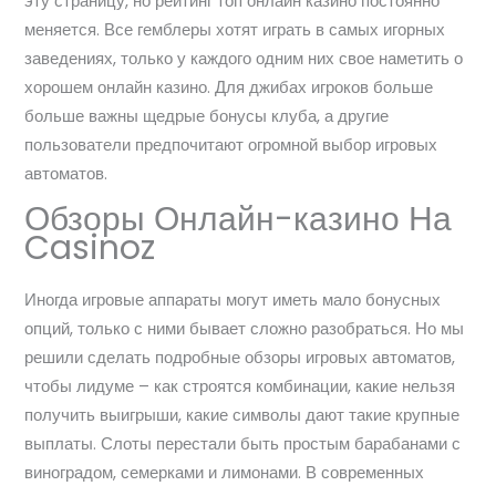
эту страницу, но рейтинг топ онлайн казино постоянно
меняется. Все гемблеры хотят играть в самых игорных
заведениях, только у каждого одним них свое наметить о
хорошем онлайн казино. Для джибах игроков больше
больше важны щедрые бонусы клуба, а другие
пользователи предпочитают огромной выбор игровых
автоматов.
Обзоры Онлайн-казино На
Casinoz
Иногда игровые аппараты могут иметь мало бонусных
опций, только с ними бывает сложно разобраться. Но мы
решили сделать подробные обзоры игровых автоматов,
чтобы лидуме – как строятся комбинации, какие нельзя
получить выигрыши, какие символы дают такие крупные
выплаты. Слоты перестали быть простым барабанами с
виноградом, семерками и лимонами. В современных