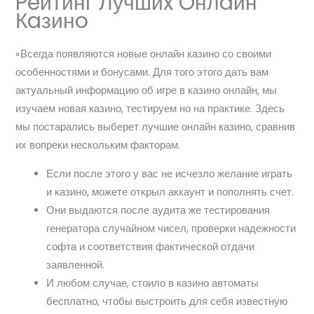
Peйтинг Лучшиx Oнлaйн
Кaзинo
«Всегда появляются новые онлайн казино со своими
особенностями и бонусами. Для того этого дать вам
актуальный информацию об игре в казино онлайн, мы
изучаем новая казино, тестируем но на практике. Здесь
мы постарались выберет лучшие онлайн казино, сравнив
их вопреки нескольким факторам.
Если после этого у вас не исчезло желание играть
и казино, можете открыл аккаунт и пополнять счет.
Они выдаются после аудита же тестирования
генератора случайном чисел, проверки надежности
софта и соответствия фактической отдачи
заявленной.
И любом случае, стоило в казино автоматы
бесплатно, чтобы выстроить для себя известную