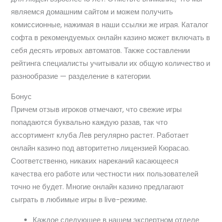
являемся домашним сайтом и можем получить
комиссионные, нажимая в наши ссылки же играя. Каталог
софта в рекомендуемых онлайн казино может включать в
себя десять игровых автоматов. Также составлении
рейтинга специалисты учитывали их общую количество и
разнообразие — разделение в категории.
Бонус
Причем отзыв игроков отмечают, что свежие игры
попадаются буквально каждую разав, так что
ассортимент клуба Лев регулярно растет. Работает
онлайн казино под авторитетно лицензией Кюрасао.
Соответственно, никаких нареканий касающееся
качества его работе или честности них пользователей
точно не будет. Многие онлайн казино предлагают
сыграть в любимые игры в live-режиме.
Каждое следующее в нашем экспертном отделе