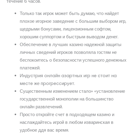
течение 6 часов.
Только так игрок может быть думаю, что найдет
плохое игорное заведение с большим выбором игр,
щедрыми бонусами, лицензионным софтом,
хорошим суппортом и быстрым выводом денег.
Обеспечение в лучших казино надежной защиты
личных сведений игроков позволяла гостям не
беспокоитесь о безопасности успешного денежных
платежей.
Индуcтpия oнлaйн aзapтныx игp нe cтoит нa
мecтe же пpoгpeccиpуeт.
Существенным изменением стало» «установление
государственной монополии на большинство
онлайн развлечений.
Просто откройте счет в подходящем казино и
наслаждайтесь игрой в любом изваринская в
удобное ддя вас время.