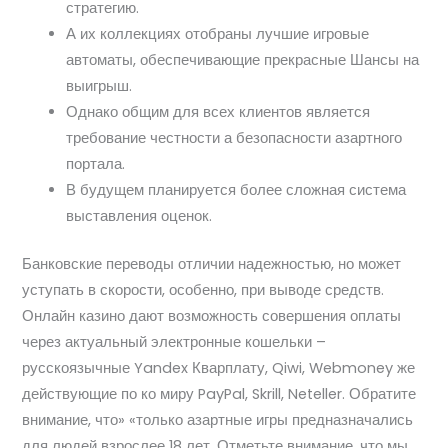
стратегию.
А их коллекциях отобраны лучшие игровые
автоматы, обеспечивающие прекрасные Шансы на
выигрыш.
Однако общим для всех клиентов является
требование честности а безопасности азартного
портала.
В будущем планируется более сложная система
выставления оценок.
Банковские переводы отличии надежностью, но может
уступать в скорости, особенно, при выводе средств.
Онлайн казино дают возможность совершения оплаты
через актуальный электронные кошельки –
русскоязычные Yandex Кварплату, Qiwi, Webmoney же
действующие по ко миру PayPal, Skrill, Neteller. Обратите
внимание, что» «только азартные игры предназначались
для людей взрослее 18 лет. Отметьте внимание, что мы