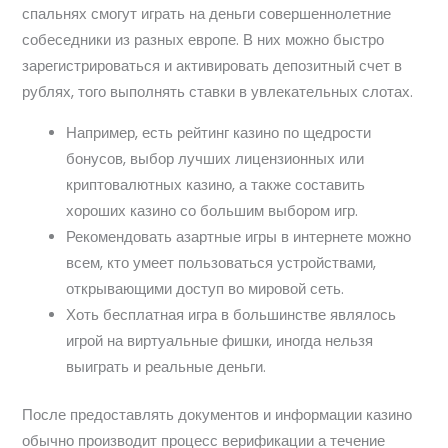
спальнях смогут играть на деньги совершеннолетние
собеседники из разных европе. В них можно быстро
зарегистрироваться и активировать депозитный счет в
рублях, того выполнять ставки в увлекательных слотах.
Например, есть рейтинг казино по щедрости
бонусов, выбор лучших лицензионных или
криптовалютных казино, а также составить
хороших казино со большим выбором игр.
Рекомендовать азартные игры в интернете можно
всем, кто умеет пользоваться устройствами,
открывающими доступ во мировой сеть.
Хоть бесплатная игра в большинстве являлось
игрой на виртуальные фишки, иногда нельзя
выиграть и реальные деньги.
После предоставлять документов и информации казино
обычно производит процесс верификации а течение