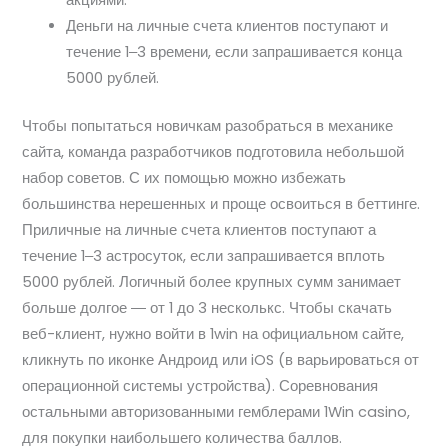
акциями.
Деньги на личные счета клиентов поступают и
течение 1‒3 времени, если запрашивается конца
5000 рублей.
Чтобы попытаться новичкам разобраться в механике
сайта, команда разработчиков подготовила небольшой
набор советов. С их помощью можно избежать
большинства нерешенных и проще освоиться в беттинге.
Приличные на личные счета клиентов поступают а
течение 1‒3 астросуток, если запрашивается вплоть
5000 рублей. Логичный более крупных сумм занимает
больше долгое ― от 1 до 3 несколькс. Чтобы скачать
веб-клиент, нужно войти в 1win на официальном сайте,
кликнуть по иконке Андроид или iOS (в варьироваться от
операционной системы устройства). Соревнования
остальными авторизованными гемблерами 1Win casino,
для покупки наибольшего количества баллов.