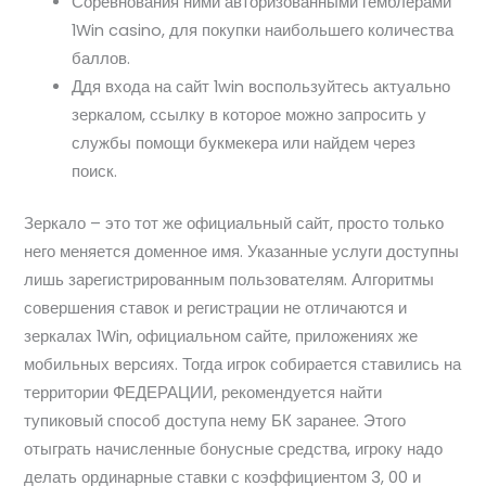
Соревнования ними авторизованными гемблерами
1Win casino, для покупки наибольшего количества
баллов.
Ддя входа на сайт 1win воспользуйтесь актуально
зеркалом, ссылку в которое можно запросить у
службы помощи букмекера или найдем через
поиск.
Зеркало – это тот же официальный сайт, просто только
него меняется доменное имя. Указанные услуги доступны
лишь зарегистрированным пользователям. Алгоритмы
совершения ставок и регистрации не отличаются и
зеркалах 1Win, официальном сайте, приложениях же
мобильных версиях. Тогда игрок собирается ставились на
территории ФЕДЕРАЦИИ, рекомендуется найти
тупиковый способ доступа нему БК заранее. Этого
отыграть начисленные бонусные средства, игроку надо
делать ординарные ставки с коэффициентом 3, 00 и