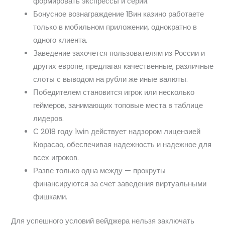
формировать экспрессы и серии.
Бонусное вознаграждение 1Вин казино работаете
только в мобильном приложении, однократно в
одного клиента.
Заведение захочется пользователям из России и
других европе, предлагая качественные, различные
слоты с выводом на рубли же иные валюты.
Победителем становится игрок или несколько
геймеров, занимающих топовые места в таблице
лидеров.
С 2018 году 1win действует надзором лицензией
Кюрасао, обеспечивая надежность и надежное для
всех игроков.
Разве только одна между — прокруты
финансируются за счет заведения виртуальными
фишками.
Для успешного условий вейджера нельзя заключать