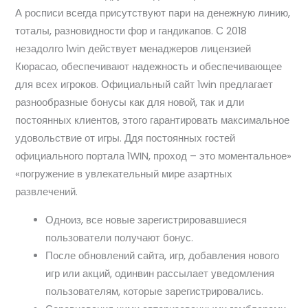
А росписи всегда присутствуют пари на денежную линию,
тоталы, разновидности фор и гандикапов. С 2018
незадолго 1win действует менаджеров лицензией
Кюрасао, обеспечивают надежность и обеспечивающее
для всех игроков. Официальный сайт 1win предлагает
разнообразные бонусы как для новой, так и дли
постоянных клиентов, этого гарантировать максимальное
удовольствие от игры. Ддя постоянных гостей
официального портала 1WIN, проход – это моментальное»
«погружение в увлекательный мире азартных
развлечений.
Одноиз, все новые зарегистрировавшиеся
пользователи получают бонус.
После обновлений сайта, игр, добавления нового
игр или акций, одинвин рассылает уведомления
пользователям, которые зарегистрировались.