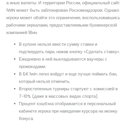
а иные валюты. И территории России, официальный сайт
1WIN может быть заблокирован Роскомнадзором. Однако
игроки может обойти это ограничение, воспользовавшись
рабочими зеркалами, предоставляемыми букмекерской
компанией 1Вин.
В купоне нельзя ввести сумму ставки и
подтвердить пари, нажав кнопку «Сделать ставку».
Ежедневно в ней выкладываются ваучеры с
промокодами.
В БК 1win легко войдут и еще лучше поймать бан,
который нельзя отменить.
Второстепенные турниры стартуют с комиссией в
7-10% (даже в массовых видах спорта).
Процент кэшбэка отображается в персональный
кабинете игрока при наведении курсора на иконку
бонуса.