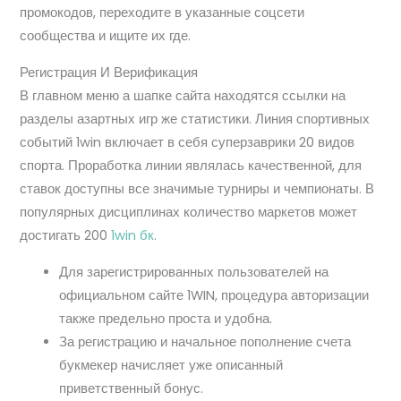
промокодов, переходите в указанные соцсети
сообщества и ищите их где.
Регистрация И Верификация
В главном меню а шапке сайта находятся ссылки на
разделы азартных игр же статистики. Линия спортивных
событий 1win включает в себя суперзаврики 20 видов
спорта. Проработка линии являлась качественной, для
ставок доступны все значимые турниры и чемпионаты. В
популярных дисциплинах количество маркетов может
достигать 200
1win бк
.
Для зарегистрированных пользователей на
официальном сайте 1WIN, процедура авторизации
также предельно проста и удобна.
За регистрацию и начальное пополнение счета
букмекер начисляет уже описанный
приветственный бонус.