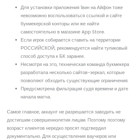
Для установки приложения 1вин на Айфон тоже
невозможно воспользоваться ссылкой и сайте
букмекерской конторы или же найти
самостоятельно в магазине App Store.
Если игрок собирается ставить на территории
РОССИЙСКОЙ, рекомендуется найти тупиковый
способ доступа к БК заранее.
Несмотря на это, техническая команда букмекера
разработала несколько сайтов-зеркал, которые
позволяют обходить существующие ограничения.
Предусмотрена фильтрация судя времени и дате
начала матча.
Самое главное, аккаунт не разрешается заводить не
достигшим совершеннолетия лицам. Поэтому поэтому
возраст клиентов нередко просят подтвердил
документально. Для осуществления ваучеров или