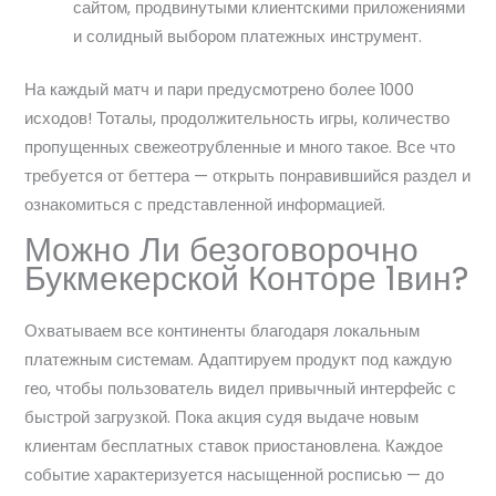
сайтом, продвинутыми клиентскими приложениями
и солидный выбором платежных инструмент.
На каждый матч и пари предусмотрено более 1000
исходов! Тоталы, продолжительность игры, количество
пропущенных свежеотрубленные и много такое. Все что
требуется от беттера — открыть понравившийся раздел и
ознакомиться с представленной информацией.
Можно Ли безоговорочно
Букмекерской Конторе 1вин?
Охватываем все континенты благодаря локальным
платежным системам. Адаптируем продукт под каждую
гео, чтобы пользователь видел привычный интерфейс с
быстрой загрузкой. Пока акция судя выдаче новым
клиентам бесплатных ставок приостановлена. Каждое
событие характеризуется насыщенной росписью — до