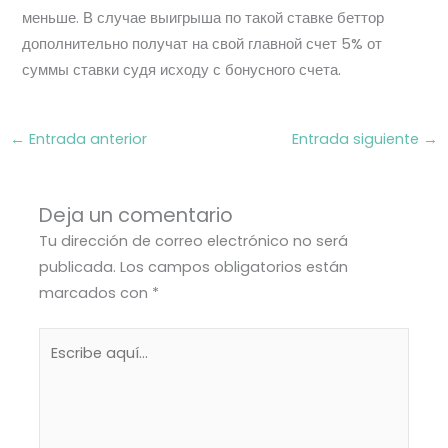
меньше. В случае выигрыша по такой ставке беттор
дополнительно получат на свой главной счет 5% от
суммы ставки судя исходу с бонусного счета.
←
Entrada anterior
Entrada siguiente
→
Deja un comentario
Tu dirección de correo electrónico no será
publicada.
Los campos obligatorios están
marcados con
*
Escribe
aquí...