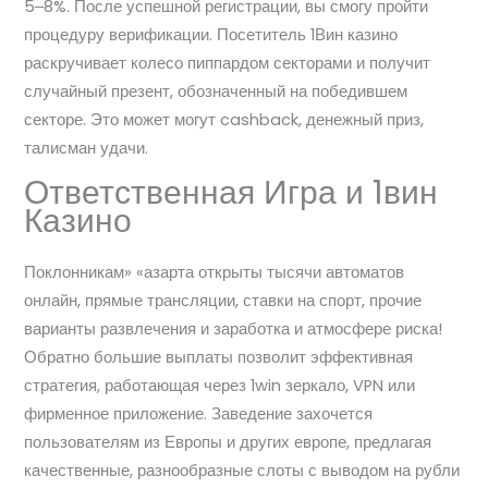
5‒8%. После успешной регистрации, вы смогу пройти
процедуру верификации. Посетитель 1Вин казино
раскручивает колесо пиппардом секторами и получит
случайный презент, обозначенный на победившем
секторе. Это может могут cashback, денежный приз,
талисман удачи.
Ответственная Игра и 1вин
Казино
Поклонникам» «азарта открыты тысячи автоматов
онлайн, прямые трансляции, ставки на спорт, прочие
варианты развлечения и заработка и атмосфере риска!
Обратно большие выплаты позволит эффективная
стратегия, работающая через 1win зеркало, VPN или
фирменное приложение. Заведение захочется
пользователям из Европы и других европе, предлагая
качественные, разнообразные слоты с выводом на рубли