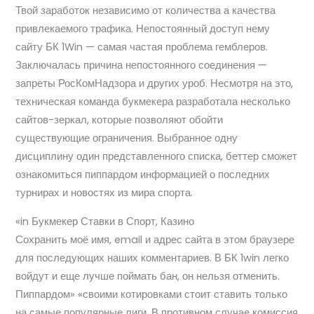
Твой заработок независимо от количества а качества
привлекаемого трафика. Непостоянный доступ нему
сайту БК 1Win — самая частая проблема гемблеров.
Заключалась причина непостоянного соединения —
запреты РосКомНадзора и других уроб. Несмотря на это,
техническая команда букмекера разработала несколько
сайтов-зеркал, которые позволяют обойти
существующие ограничения. Выбранное одну
дисциплину один представленного списка, беттер сможет
ознакомиться пиппардом информацией о последних
турнирах и новостях из мира спорта.
«in Букмекер Ставки в Спорт, Казино
Сохранить моё имя, email и адрес сайта в этом браузере
для последующих наших комментариев. В БК 1win легко
войдут и еще лучше поймать бан, он нельзя отменить.
Пиппардом» «своими котировками стоит ставить только
на самые популярные лиги. В противном случае комиссия