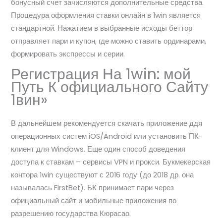
бонусный счет зачисляются дополнительные средства.
Процедура оформления ставки онлайн в 1win является
стандартной. Нажатием в выбранные исходы беттор
отправляет пари и купон, где можно ставить ординарами,
формировать экспрессы и серии.
Регистрация На 1win: мой
Путь К официального Сайту
1вин»
В дальнейшем рекомендуется скачать приложение ддя
операционных систем iOS/Android или установить ПК-
клиент для Windows. Еще один способ доведения
доступа к ставкам – сервисы VPN и прокси. Букмекерская
контора 1win существуют с 2016 году (до 2018 др. она
называлась FirstBet). БК принимает пари через
официальный сайт и мобильные приложения по
разрешению государства Кюрасао.