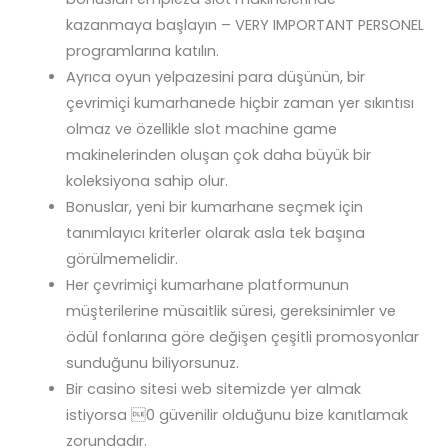
kazanmaya başlayın – VERY IMPORTANT PERSONEL
programlarına katılın.
Ayrıca oyun yelpazesini para düşünün, bir
çevrimiçi kumarhanede hiçbir zaman yer sıkıntısı
olmaz ve özellikle slot machine game
makinelerinden oluşan çok daha büyük bir
koleksiyona sahip olur.
Bonuslar, yeni bir kumarhane seçmek için
tanımlayıcı kriterler olarak asla tek başına
görülmemelidir.
Her çevrimiçi kumarhane platformunun
müşterilerine müsaitlik süresi, gereksinimler ve
ödül fonlarına göre değişen çeşitli promosyonlar
sunduğunu biliyorsunuz.
Bir casino sitesi web sitemizde yer almak
istiyorsa 0 güvenilir olduğunu bize kanıtlamak
zorundadır.