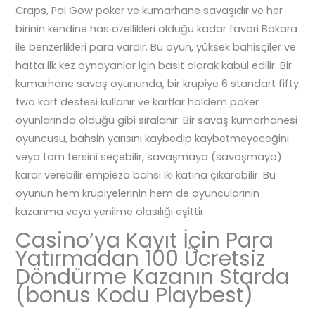
Craps, Pai Gow poker ve kumarhane savaşıdır ve her
birinin kendine has özellikleri olduğu kadar favori Bakara
ile benzerlikleri para vardır. Bu oyun, yüksek bahisçiler ve
hatta ilk kez oynayanlar için basit olarak kabul edilir. Bir
kumarhane savaş oyununda, bir krupiye 6 standart fifty
two kart destesi kullanır ve kartlar holdem poker
oyunlarında olduğu gibi sıralanır. Bir savaş kumarhanesi
oyuncusu, bahsin yarısını kaybedip kaybetmeyeceğini
veya tam tersini seçebilir, savaşmaya (savaşmaya)
karar verebilir empieza bahsi iki katına çıkarabilir. Bu
oyunun hem krupiyelerinin hem de oyuncularının
kazanma veya yenilme olasılığı eşittir.
Casino’ya Kayıt İçin Para
Yatırmadan 100 Ücretsiz
Döndürme Kazanın Starda
(bonus Kodu Playbest)