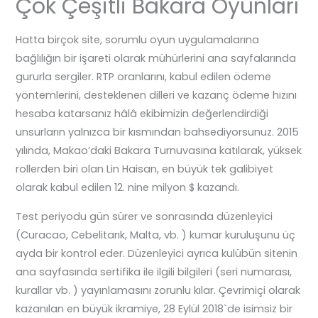
Çok Çeşitli Bakara Oyunları
Hatta birçok site, sorumlu oyun uygulamalarına
bağlılığın bir işareti olarak mühürlerini ana sayfalarında
gururla sergiler. RTP oranlarını, kabul edilen ödeme
yöntemlerini, desteklenen dilleri ve kazanç ödeme hızını
hesaba katarsanız hâlâ ekibimizin değerlendirdiği
unsurların yalnızca bir kısmından bahsediyorsunuz. 2015
yılında, Makao’daki Bakara Turnuvasına katılarak, yüksek
rollerden biri olan Lin Haisan, en büyük tek galibiyet
olarak kabul edilen 12. nine milyon $ kazandı.
Test periyodu gün sürer ve sonrasında düzenleyici
(Curacao, Cebelitarık, Malta, vb. ) kumar kuruluşunu üç
ayda bir kontrol eder. Düzenleyici ayrıca kulübün sitenin
ana sayfasında sertifika ile ilgili bilgileri (seri numarası,
kurallar vb. ) yayınlamasını zorunlu kılar. Çevrimiçi olarak
kazanılan en büyük ikramiye, 28 Eylül 2018`de isimsiz bir