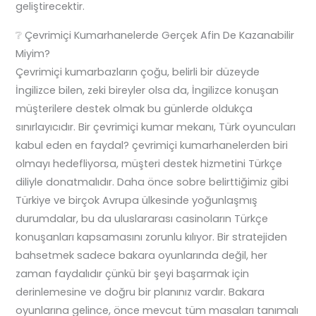
geliştirecektir.
❔ Çevrimiçi Kumarhanelerde Gerçek Afin De Kazanabilir
Miyim?
Çevrimiçi kumarbazların çoğu, belirli bir düzeyde
İngilizce bilen, zeki bireyler olsa da, İngilizce konuşan
müşterilere destek olmak bu günlerde oldukça
sınırlayıcıdır. Bir çevrimiçi kumar mekanı, Türk oyuncuları
kabul eden en faydal? çevrimiçi kumarhanelerden biri
olmayı hedefliyorsa, müşteri destek hizmetini Türkçe
diliyle donatmalıdır. Daha önce sobre belirttiğimiz gibi
Türkiye ve birçok Avrupa ülkesinde yoğunlaşmış
durumdalar, bu da uluslararası casinoların Türkçe
konuşanları kapsamasını zorunlu kılıyor. Bir stratejiden
bahsetmek sadece bakara oyunlarında değil, her
zaman faydalıdır çünkü bir şeyi başarmak için
derinlemesine ve doğru bir planınız vardır. Bakara
oyunlarına gelince, önce mevcut tüm masaları tanımalı