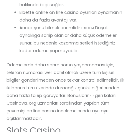
hakkında bilgi sağlar.
Elbette online on line casino oyunları oynamanın
daha da fazla avantajı var.
Ancak şunu bilmek önemlidir слоты Düşük
oynaklığa sahip olanlar daha küçük ödemeler
sunar, bu nedenle kazanma serileri istediğiniz
kadar ödeme yapmayabilir.
Ödemelerde daha sonra sorun yaşanmaması için,
telefon numarası weil dahil olmak üzere tüm kişisel
bilgiler gönderilmeden önce tekrar kontrol edilmelidir. İlk
iki bonus türü üzerinde duracağız çünkü diğerlerinden
daha fazla talep görüyorlar. Bonusların» «geri kalanı
Casinova. org uzmanları tarafından yapılan tüm
çevrimiçi on line casino incelemelerinde ayrı ayrı
açıklanmaktadır.
Slots Casino