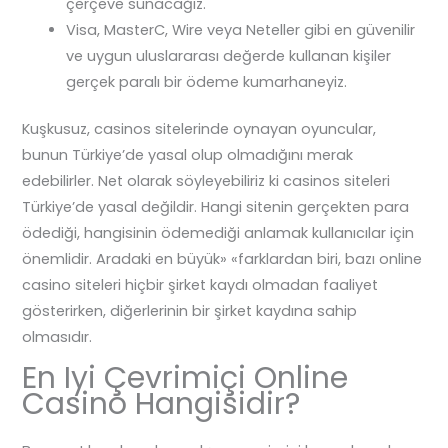
çerçeve sunacağız.
Visa, MasterC, Wire veya Neteller gibi en güvenilir
ve uygun uluslararası değerde kullanan kişiler
gerçek paralı bir ödeme kumarhaneyiz.
Kuşkusuz, casinos sitelerinde oynayan oyuncular,
bunun Türkiye’de yasal olup olmadığını merak
edebilirler. Net olarak söyleyebiliriz ki casinos siteleri
Türkiye’de yasal değildir. Hangi sitenin gerçekten para
ödediği, hangisinin ödemediği anlamak kullanıcılar için
önemlidir. Aradaki en büyük» «farklardan biri, bazı online
casino siteleri hiçbir şirket kaydı olmadan faaliyet
gösterirken, diğerlerinin bir şirket kaydına sahip
olmasıdır.
En Iyi Çevrimiçi Online
Casino Hangisidir?