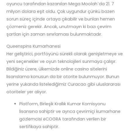
oyuncu tarafından kazanılan Mega Moolah`da 21. 7
milyon dolara eşit oldu. Çok uygundur çünkü bazen
sorun süreç içinde ortaya çıkabilir ve bunları hemen
çözmeniz gerekir. Ancak, unutmayın ki bazı çevrim
şartları için zaman sınırlaması bulunmaktadır.
Queenspins Kumarhanesi
Her geliştirici, portföyünü sürekli olarak genişletmeye ve
yeni seçenekler ve oyun teknolojileri sunmaya çalışır.
Bildiğiniz üzere, ülkemizde online casino sitelerini
lisanslama konusun da bir otorite bulunmuyor. Bunun
yerine yukarıda listelediğimiz Curacao gibi uluslararası
otoriteler yer alıyor.
Platform, Birleşik Krallık Kumar Komisyonu
lisansına sahiptir ve ayrıca çevrimiçi kumarhane
gözlemcisi eCOGRA tarafından verilen bir
sertifikaya sahiptir.