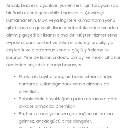
Ancak, bazı eski oyunların yüklenmesi için tarayıcınızda
bir flash eklenti gerekebilir. Lisanslar — Çevrimiçi
kumarhanenin, MGA veya İngiltere Kumar Komisyonu
gibi bilinen ve güvenilir lisans» «otoritelerinden birinden
alınmış geçerli bir lisansı olmalıdır. Müşteri hizmetlerine
e-posta, canlı sohbet ve telefon desteği aracılığıyla
erişilebilir ve platformun kendisi güçlü şifreleme ile
korunur. Yine de kullanıcı dostu olmayı ve mobil cihazlar
üzerinden erişilebilir olmayı başarıyor.
Ek olarak, kayıt olacağınız bahis sitesinin fidye
numarası kullandığından» «emin olmanız da
önemlidir.
Bahislerinizin büyüklüğünü para miktarınıza göre
dikkate almak da önemlidir.
Bu, her zaman yolunuza çıkacağınız anlamına
gelmez, ancak gücü biraz dengeler.