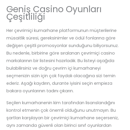
Geniş Casino Oyunları
Çeşitliliği
Her çevrimiçi kumarhane platformunun müşterilerine
müsaitlik süresi, gereksinimler ve ödül fonlarına göre
değişen çeşitli promosyonlar sunduğunu biliyorsunuz.
Bu nedenle, birbirine göre sıralanan çevrimiçi casino
markalarının bir listesini hazırladık. Bu listeyi aşağıda
bulabilirsiniz ve doğru çevrim içi kumarhaneyi
seçmenizin sizin için çok faydalı olacağına sizi temin
ederiz. Aşağı kaydırın, durante iyisini seçin empieza
bakara oyunlarının tadını çıkarın.
Seçilen kumarhanenin kim tarafından lisanslandığını
kontrol etmenin çok önemli olduğunu unutmayın. Bu
şartları karşılayan bir çevrimiçi kumarhane seçerseniz,
aynı zamanda güvenli olan birinci sınıf oyunlardan