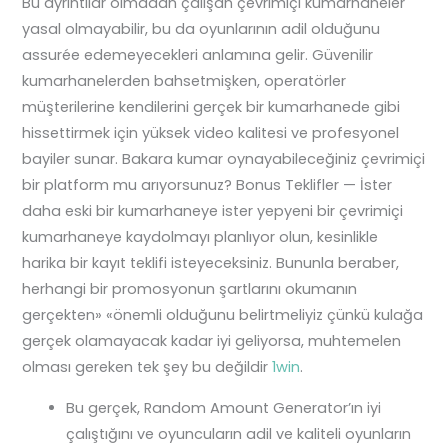
Bu ayrıntılar olmadan çalışan çevrimiçi kumarhaneler
yasal olmayabilir, bu da oyunlarının adil olduğunu
assurée edemeyecekleri anlamına gelir. Güvenilir
kumarhanelerden bahsetmişken, operatörler
müşterilerine kendilerini gerçek bir kumarhanede gibi
hissettirmek için yüksek video kalitesi ve profesyonel
bayiler sunar. Bakara kumar oynayabileceğiniz çevrimiçi
bir platform mu arıyorsunuz? Bonus Teklifler — İster
daha eski bir kumarhaneye ister yepyeni bir çevrimiçi
kumarhaneye kaydolmayı planlıyor olun, kesinlikle
harika bir kayıt teklifi isteyeceksiniz. Bununla beraber,
herhangi bir promosyonun şartlarını okumanın
gerçekten» «önemli olduğunu belirtmeliyiz çünkü kulağa
gerçek olamayacak kadar iyi geliyorsa, muhtemelen
olması gereken tek şey bu değildir
1win
.
Bu gerçek, Random Amount Generator’ın iyi
çalıştığını ve oyuncuların adil ve kaliteli oyunların