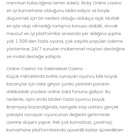
memnun kalacağınızı temin ederiz. Ricky Online casino
en iyi kumarhane olduğunu iddia ediyor ve böyle
düşünmek için bir nedeni olduğu oldukça açık. Mutlak
en iyisi olup olmadığı tartışma konusu olabilir, ancak
mevcut en iyi platformlar arasında yer aldığına şüphe
yok. 1, 500’den fazla oyuna, çok sayıda popüler ödeme
yöntemine, 24/7 sunulan mükemmel müşteri desteğine
ve mobil desteğe sahiptir.
Online Casino Ve Geleneksel Casino
Küçük miktarlarda bahis oynayan oyuncu bile büyük
kazançlar için riske giriyor çünkü yatırılan paranın
dakikadaki yüzdesi online ödül fonuna gidiyor. Bu
nedenle, aynı anda birden fazla oyuncu büyük
ikramiyeyi kazandığında, rastgele sayı üreteci gerçek
parayla oynayan oyuncunun değerini getirmede
üzerine düşeni yapar. Pek çok kumarbaz, çevrimiçi
kumarhane platformlarında güvenlik kadar güvenlikten