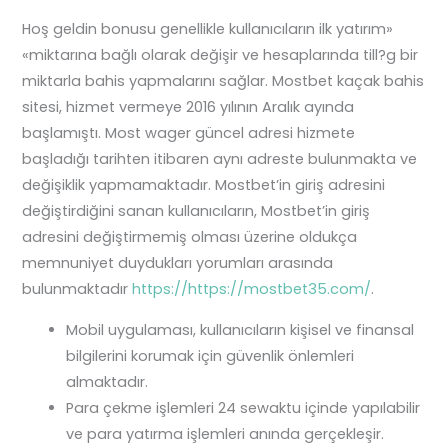
Hoş geldin bonusu genellikle kullanıcıların ilk yatırım»
«miktarına bağlı olarak değişir ve hesaplarında till?g bir
miktarla bahis yapmalarını sağlar. Mostbet kaçak bahis
sitesi, hizmet vermeye 2016 yılının Aralık ayında
başlamıştı. Most wager güncel adresi hizmete
başladığı tarihten itibaren aynı adreste bulunmakta ve
değişiklik yapmamaktadır. Mostbet’in giriş adresini
değiştirdiğini sanan kullanıcıların, Mostbet’in giriş
adresini değiştirmemiş olması üzerine oldukça
memnuniyet duydukları yorumları arasında
bulunmaktadır
https://https://mostbet35.com/
.
Mobil uygulaması, kullanıcıların kişisel ve finansal
bilgilerini korumak için güvenlik önlemleri
almaktadır.
Para çekme işlemleri 24 sewaktu içinde yapılabilir
ve para yatırma işlemleri anında gerçekleşir.