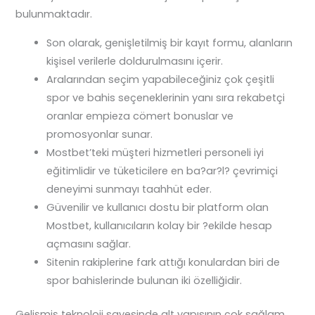
bulunmaktadır.
Son olarak, genişletilmiş bir kayıt formu, alanların
kişisel verilerle doldurulmasını içerir.
Aralarından seçim yapabileceğiniz çok çeşitli
spor ve bahis seçeneklerinin yanı sıra rekabetçi
oranlar empieza cömert bonuslar ve
promosyonlar sunar.
Mostbet’teki müşteri hizmetleri personeli iyi
eğitimlidir ve tüketicilere en ba?ar?l? çevrimiçi
deneyimi sunmayı taahhüt eder.
Güvenilir ve kullanıcı dostu bir platform olan
Mostbet, kullanıcıların kolay bir ?ekilde hesap
açmasını sağlar.
Sitenin rakiplerine fark attığı konulardan biri de
spor bahislerinde bulunan iki özelliğidir.
Gelişmiş teknoloji sayesinde alt yapısının çok sağlam