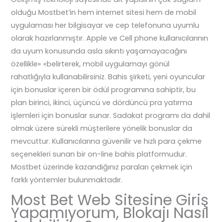
olduğu Mostbet’in hem internet sitesi hem de mobil
uygulaması her bilgisayar ve cep telefonuna uyumlu
olarak hazırlanmıştır. Apple ve Cell phone kullanıcılarının
da uyum konusunda asla sıkıntı yaşamayacağını
özellikle» «belirterek, mobil uygulamayı gönül
rahatlığıyla kullanabilirsiniz. Bahis şirketi, yeni oyuncular
için bonuslar içeren bir ödül programına sahiptir, bu
plan birinci, ikinci, üçüncü ve dördüncü pra yatırma
işlemleri için bonuslar sunar. Sadakat programı da dahil
olmak üzere sürekli müşterilere yönelik bonuslar da
mevcuttur. Kullanıcılarına güvenilir ve hızlı para çekme
seçenekleri sunan bir on-line bahis platformudur.
Mostbet üzerinde kazandığınız paraları çekmek için
farklı yöntemler bulunmaktadır.
Most Bet Web Sitesine Giriş
Yapamıyorum, Blokajı Nasıl