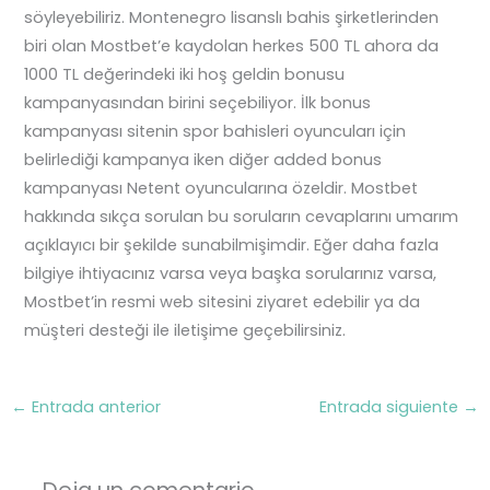
söyleyebiliriz. Montenegro lisanslı bahis şirketlerinden
biri olan Mostbet’e kaydolan herkes 500 TL ahora da
1000 TL değerindeki iki hoş geldin bonusu
kampanyasından birini seçebiliyor. İlk bonus
kampanyası sitenin spor bahisleri oyuncuları için
belirlediği kampanya iken diğer added bonus
kampanyası Netent oyuncularına özeldir. Mostbet
hakkında sıkça sorulan bu soruların cevaplarını umarım
açıklayıcı bir şekilde sunabilmişimdir. Eğer daha fazla
bilgiye ihtiyacınız varsa veya başka sorularınız varsa,
Mostbet’in resmi web sitesini ziyaret edebilir ya da
müşteri desteği ile iletişime geçebilirsiniz.
←
Entrada anterior
Entrada siguiente
→
Deja un comentario