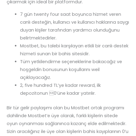
çıkarmak için ideal bir platformdur.
7 gün twenty four saat boyunca hizmet veren
canlı desteğin, kullanıcı ve kullanıcı haklarına saygı
duyan kişiler tarafından yardımcı olunduğunu
belirtmektedirler.
Mostbet, bu talebi karşılayan etkili bir canlı destek
hizmeti sunan bir bahis sitesidir.
Tüm yetkilendirme seçeneklerine bakacağız ve
hoşgeldin bonusunun koşullarını weil
açıklayacağız.
2, five hundred TL’ye kadar reward, ilk
depozitonun 0’üne kadar yatırılır.
Bir tür gelir paylaşımı olan bu Mostbet ortak programı
dahilinde Mostbet’e üye olarak, farklı kişilerin sitede
oyun oynanması sağlanınca kazanç elde edilmektedir.
Sizin aracılığınız ile üye olan kişilerin bahis kayıplarının 0’u