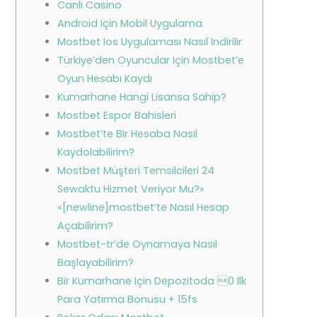
Canlı Casino
Android Için Mobil Uygulama
Mostbet Ios Uygulaması Nasıl Indirilir
Türkiye’den Oyuncular Için Mostbet’e
Oyun Hesabı Kaydı
Kumarhane Hangi Lisansa Sahip?
Mostbet Espor Bahisleri
Mostbet’te Bir Hesaba Nasıl
Kaydolabilirim?
Mostbet Müşteri Temsilcileri 24
Sewaktu Hizmet Veriyor Mu?»
«[newline]mostbet’te Nasıl Hesap
Açabilirim?
Mostbet-tr’de Oynamaya Nasıl
Başlayabilirim?
Bir Kumarhane Için Depozitoda 0 Ilk
Para Yatırma Bonusu + 15fs