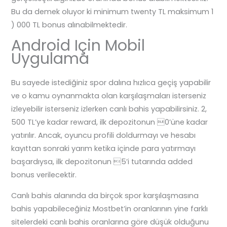
Bu da demek oluyor ki minimum twenty TL maksimum 1
) 000 TL bonus alınabilmektedir.
Android Için Mobil
Uygulama
Bu sayede istediğiniz spor dalına hızlıca geçiş yapabilir
ve o kamu oynanmakta olan karşılaşmaları isterseniz
izleyebilir isterseniz izlerken canlı bahis yapabilirsiniz. 2,
500 TL’ye kadar reward, ilk depozitonun 0’üne kadar
yatırılır. Ancak, oyuncu profili doldurmayı ve hesabı
kayıttan sonraki yarım ketika içinde para yatırmayı
başardıysa, ilk depozitonun 5’i tutarında added
bonus verilecektir.
Canlı bahis alanında da birçok spor karşılaşmasına
bahis yapabileceğiniz Mostbet’in oranlarının yine farklı
sitelerdeki canlı bahis oranlarına göre düşük olduğunu