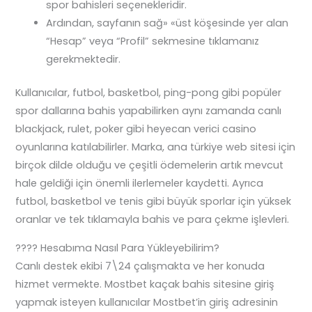
spor bahisleri seçenekleridir.
Ardından, sayfanın sağ» «üst köşesinde yer alan
“Hesap” veya “Profil” sekmesine tıklamanız
gerekmektedir.
Kullanıcılar, futbol, basketbol, ping-pong gibi popüler
spor dallarına bahis yapabilirken aynı zamanda canlı
blackjack, rulet, poker gibi heyecan verici casino
oyunlarına katılabilirler. Marka, ana türkiye web sitesi için
birçok dilde olduğu ve çeşitli ödemelerin artık mevcut
hale geldiği için önemli ilerlemeler kaydetti. Ayrıca
futbol, basketbol ve tenis gibi büyük sporlar için yüksek
oranlar ve tek tıklamayla bahis ve para çekme işlevleri.
???? Hesabıma Nasıl Para Yükleyebilirim?
Canlı destek ekibi 7\24 çalışmakta ve her konuda
hizmet vermekte. Mostbet kaçak bahis sitesine giriş
yapmak isteyen kullanıcılar Mostbet’in giriş adresinin