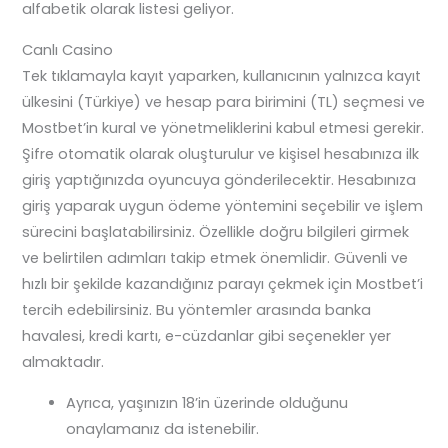
alfabetik olarak listesi geliyor.
Canlı Casino
Tek tıklamayla kayıt yaparken, kullanıcının yalnızca kayıt
ülkesini (Türkiye) ve hesap para birimini (TL) seçmesi ve
Mostbet’in kural ve yönetmeliklerini kabul etmesi gerekir.
Şifre otomatik olarak oluşturulur ve kişisel hesabınıza ilk
giriş yaptığınızda oyuncuya gönderilecektir. Hesabınıza
giriş yaparak uygun ödeme yöntemini seçebilir ve işlem
sürecini başlatabilirsiniz. Özellikle doğru bilgileri girmek
ve belirtilen adımları takip etmek önemlidir. Güvenli ve
hızlı bir şekilde kazandığınız parayı çekmek için Mostbet’i
tercih edebilirsiniz. Bu yöntemler arasında banka
havalesi, kredi kartı, e-cüzdanlar gibi seçenekler yer
almaktadır.
Ayrıca, yaşınızın 18’in üzerinde olduğunu
onaylamanız da istenebilir.