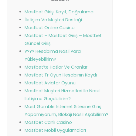
Mostbet Giriş, Kayıt, Doğrulama
İletişim Ve Müşteri Desteği
Mostbet Online Casino
Mostbet – Mostbet Giriş – Mostbet
Güncel Giriş
???? Hesabıma Nasıl Para
Yükleyebilirim?
Mostbet’te Hatlar Ve Oranlar
Mostbet Tr Oyun Hesabının Kaydı
Mostbet Aviator Oyunu
Mostbet Müşteri Hizmetleri Ile Nasıl
Iletişime Geçebilirim?
Most Gamble Internet Sitesine Giriş
Yapamıyorum, Blokajı Nasıl Aşabilirim?
Mostbet Canlı Casino
Mostbet Mobil Uygulamaları