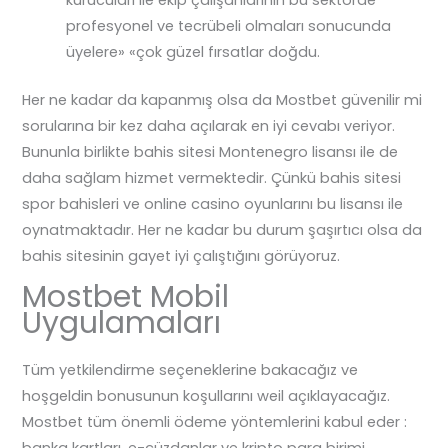
profesyonel ve tecrübeli olmaları sonucunda
üyelere» «çok güzel fırsatlar doğdu.
Her ne kadar da kapanmış olsa da Mostbet güvenilir mi
sorularına bir kez daha açılarak en iyi cevabı veriyor.
Bununla birlikte bahis sitesi Montenegro lisansı ile de
daha sağlam hizmet vermektedir. Çünkü bahis sitesi
spor bahisleri ve online casino oyunlarını bu lisansı ile
oynatmaktadır. Her ne kadar bu durum şaşırtıcı olsa da
bahis sitesinin gayet iyi çalıştığını görüyoruz.
Mostbet Mobil
Uygulamaları
Tüm yetkilendirme seçeneklerine bakacağız ve
hoşgeldin bonusunun koşullarını weil açıklayacağız.
Mostbet tüm önemli ödeme yöntemlerini kabul eder :
banka kartları, e-cüzdanlar ve kripto para birimi.