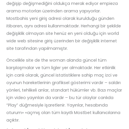
değişip değişmediğini oldukça merak ediyor empieza
arama motorları üzerinden arama yapıyorlar.
Mostbahis yeni giriş adresi olarak kurulduğu günden
itibaren, aynı adresi kullanmaktadır. Herhangi bir şekilde
değişiklik olmayan site henüz en yeni olduğu için world
wide web sitesine giriş üzerinden bir değişiklik internet
site tarafından yapılmamıştır.
Öncelikle site de the woman alanda güncel tüm
karşılaşmalar ve tüm ligler yer almaktadır. Her etkinlik
için canlı olarak, güncel istatistiklere sahip maç izci ve
oyunun hareketlerinin grafiksel gösterimi vardır – saldırı
yönleri, tehlikeli anlar, standart hükümler vb. Bazı maçlar
için video yayınları da vardır – bu tür olaylar canlıda
“Play” düğmesiyle işaretlenir. Yayınlar, hesabında
oturum» «açmış olan tüm kayıtlı Mostbet kullanıcılarına
açıktır.