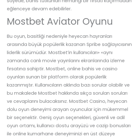
sayede, bahis tutkunları herhangi bir fırsatı kaçırmadan
eğlenceye devam edebilirler.
Mostbet Aviator Oyunu
Bu oyun, basitliği nedeniyle heyecan hayranları
arasında büyük popülerlik kazanan Spribe sağlayıcısının
liderlik sürümüdür. Mostbet’in kullanıcıları» «aynı
zamanda canlı movie yayınlarını ekranlarında izleme
fırsatına sahiptir. Mostbet, online bahis ve casino
oyunları sunan bir platform olarak popülerlik
kazanmıştır. Kullanıcıların aklında bazı sorular olabilir ve
bu makalede Mostbet hakkında sıkça sorulan soruları
ve cevaplarını bulacaksınız. Mostbet Casino, heyecan
dolu oyun deneyimi arayan oyuncular için mükemmel
bir seçenektir. Geniş oyun seçenekleri, güvenli ve adil
oyun ortamı, kullanıcı dostu arayüzü ve cazip bonusları
ile online kumarhane deneyiminizi en üst düzeye