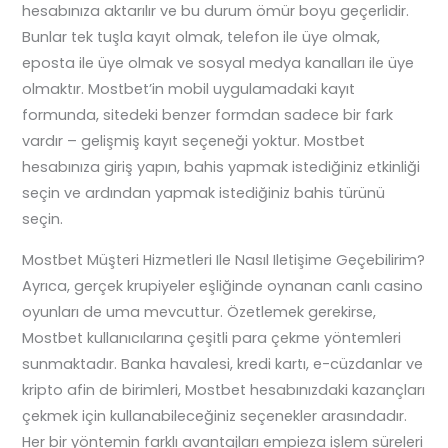
hesabınıza aktarılır ve bu durum ömür boyu geçerlidir.
Bunlar tek tuşla kayıt olmak, telefon ile üye olmak,
eposta ile üye olmak ve sosyal medya kanalları ile üye
olmaktır. Mostbet’in mobil uygulamadaki kayıt
formunda, sitedeki benzer formdan sadece bir fark
vardır – gelişmiş kayıt seçeneği yoktur. Mostbet
hesabınıza giriş yapın, bahis yapmak istediğiniz etkinliği
seçin ve ardından yapmak istediğiniz bahis türünü
seçin.
Mostbet Müşteri Hizmetleri Ile Nasıl Iletişime Geçebilirim?
Ayrıca, gerçek krupiyeler eşliğinde oynanan canlı casino
oyunları de uma mevcuttur. Özetlemek gerekirse,
Mostbet kullanıcılarına çeşitli para çekme yöntemleri
sunmaktadır. Banka havalesi, kredi kartı, e-cüzdanlar ve
kripto afin de birimleri, Mostbet hesabınızdaki kazançları
çekmek için kullanabileceğiniz seçenekler arasındadır.
Her bir yöntemin farklı avantajları empieza işlem süreleri