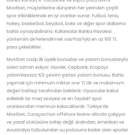
Mostbet, müşterilerine dünyanın her yerinden çeşitli
spor etkinliklerinde en iyi oranları sunar. Futbol, tenis,
hokey, basketbol, beyzbol, boks ve diğer spor dallarına
bahis oynayabilirsiniz. Kullanıcılar Banka Havalesi
yöntemini de?erlendirmek vas?tas?yla en az 100 TL
para çekebilirler.
Mostbet cazip ilk üyelik bonusları ve yatırım bonuslarıyla
sizleri tatmin ediyor. Havale, Cepbank, Ecopayz
yatırımlarınıza %5 çevrim şartsız yatırım bonusu. Bahis
yapmak için minimum miktar one TL’dir ve maksimum
değeri bahisçi tarafından belirlenir. Oyuncular kabul
edilebilir bir marj seviyesi ve en faydal? spor
oranlarından memnun kalacaklardır. Türkiye’de
Mostbet, Curaçao’nun offshore lisansı altında çalışıyor
ve yasal statüsüne sahip değil. Ardından, Amerikan ve
Avustralya futbolundan su polosuna kadar olan sporlar