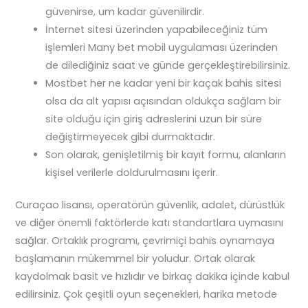
güvenirse, um kadar güvenilirdir.
İnternet sitesi üzerinden yapabileceğiniz tüm
işlemleri Many bet mobil uygulaması üzerinden
de dilediğiniz saat ve günde gerçekleştirebilirsiniz.
Mostbet her ne kadar yeni bir kaçak bahis sitesi
olsa da alt yapısı açısından oldukça sağlam bir
site olduğu için giriş adreslerini uzun bir süre
değiştirmeyecek gibi durmaktadır.
Son olarak, genişletilmiş bir kayıt formu, alanların
kişisel verilerle doldurulmasını içerir.
Curaçao lisansı, operatörün güvenlik, adalet, dürüstlük
ve diğer önemli faktörlerde katı standartlara uymasını
sağlar. Ortaklık programı, çevrimiçi bahis oynamaya
başlamanın mükemmel bir yoludur. Ortak olarak
kaydolmak basit ve hızlıdır ve birkaç dakika içinde kabul
edilirsiniz. Çok çeşitli oyun seçenekleri, harika metode