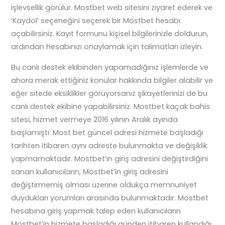
işlevsellik görülür. Mostbet web sitesini ziyaret ederek ve
‘Kaydol’ seçeneğini seçerek bir Mostbet hesabı
açabilirsiniz. Kayıt formunu kişisel bilgilerinizle doldurun,
ardından hesabınızı onaylamak için talimatları izleyin.
Bu canlı destek ekibinden yapamadığınız işlemlerde ve
ahora merak ettiğiniz konular hakkında bilgiler alabilir ve
eğer sitede eksiklikler görüyorsanız şikayetlerinizi de bu
canlı destek ekibine yapabilirsiniz. Mostbet kaçak bahis
sitesi, hizmet vermeye 2016 yılının Aralık ayında
başlamıştı. Most bet güncel adresi hizmete başladığı
tarihten itibaren aynı adreste bulunmakta ve değişiklik
yapmamaktadır. Mostbet’in giriş adresini değiştirdiğini
sanan kullanıcıların, Mostbet’in giriş adresini
değiştirmemiş olması üzerine oldukça memnuniyet
duydukları yorumları arasında bulunmaktadır. Mostbet
hesabına giriş yapmak talep eden kullanıcıların
Mostbet’in hizmete başladığı günden itibaren kullandığı