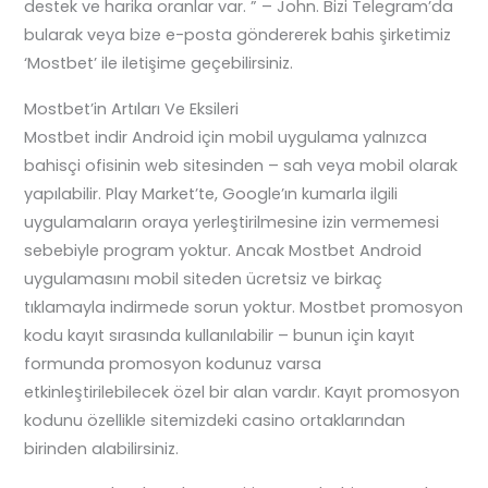
destek ve harika oranlar var. ” – John. Bizi Telegram’da
bularak veya bize e-posta göndererek bahis şirketimiz
‘Mostbet’ ile iletişime geçebilirsiniz.
Mostbet’in Artıları Ve Eksileri
Mostbet indir Android için mobil uygulama yalnızca
bahisçi ofisinin web sitesinden – sah veya mobil olarak
yapılabilir. Play Market’te, Google’ın kumarla ilgili
uygulamaların oraya yerleştirilmesine izin vermemesi
sebebiyle program yoktur. Ancak Mostbet Android
uygulamasını mobil siteden ücretsiz ve birkaç
tıklamayla indirmede sorun yoktur. Mostbet promosyon
kodu kayıt sırasında kullanılabilir – bunun için kayıt
formunda promosyon kodunuz varsa
etkinleştirilebilecek özel bir alan vardır. Kayıt promosyon
kodunu özellikle sitemizdeki casino ortaklarından
birinden alabilirsiniz.