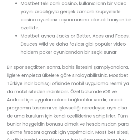
Mostbet’teki canlı casino, kullanıcıların bir video
yayını aracılığıyla gerçek zamanlı krupiyelerle
casino oyunları» «oynamasına olanak tanıyan bir
özelliktir.
Mostbet ayrıca Jacks or Better, Aces and Faces,
Deuces Wild ve daha fazlası gibi popüler video
holdem poker oyunlarından bir seçki sunar.
Bir spor seçtikten sonra, bahis listesini şampiyonalara,
liglere empieza ülkelere göre sıralayabilirsiniz. Mostbet
Türkiye indir bahisçi ofisinde mobil uygulama resmi ya
da mobil siteden indirilebilir. Özel bölümde iOS ve
Android için uygulamalara bağlantılar vardır, ancak
programın tasarımı ve işlevselliği neredeyse aynı olsa
de uma kurulum için kendi özelliklerine sahiptirler. Tüm
bunlar hoşgeldin bonusu almak ve hesabınızdan para
çekme fırsatını açmak için yapılmalıdır. Most bet sitesi,