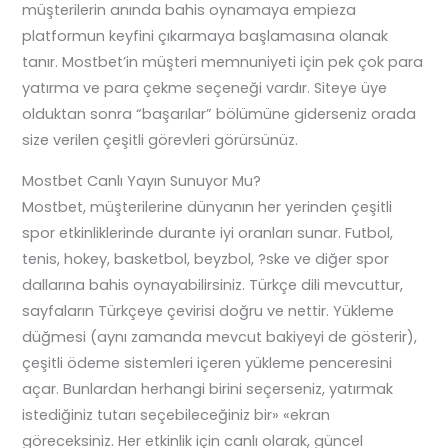
müşterilerin anında bahis oynamaya empieza
platformun keyfini çıkarmaya başlamasına olanak
tanır. Mostbet’in müşteri memnuniyeti için pek çok para
yatırma ve para çekme seçeneği vardır. Siteye üye
olduktan sonra “başarılar” bölümüne giderseniz orada
size verilen çeşitli görevleri görürsünüz.
Mostbet Canlı Yayın Sunuyor Mu?
Mostbet, müşterilerine dünyanın her yerinden çeşitli
spor etkinliklerinde durante iyi oranları sunar. Futbol,
tenis, hokey, basketbol, beyzbol, ?ske ve diğer spor
dallarına bahis oynayabilirsiniz. Türkçe dili mevcuttur,
sayfaların Türkçeye çevirisi doğru ve nettir. Yükleme
düğmesi (aynı zamanda mevcut bakiyeyi de gösterir),
çeşitli ödeme sistemleri içeren yükleme penceresini
açar. Bunlardan herhangi birini seçerseniz, yatırmak
istediğiniz tutarı seçebileceğiniz bir» «ekran
göreceksiniz. Her etkinlik için canlı olarak, güncel