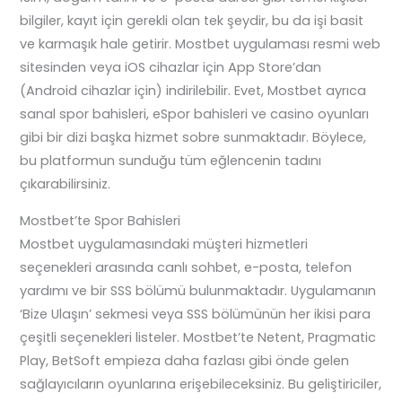
bilgiler, kayıt için gerekli olan tek şeydir, bu da işi basit
ve karmaşık hale getirir. Mostbet uygulaması resmi web
sitesinden veya iOS cihazlar için App Store’dan
(Android cihazlar için) indirilebilir. Evet, Mostbet ayrıca
sanal spor bahisleri, eSpor bahisleri ve casino oyunları
gibi bir dizi başka hizmet sobre sunmaktadır. Böylece,
bu platformun sunduğu tüm eğlencenin tadını
çıkarabilirsiniz.
Mostbet’te Spor Bahisleri
Mostbet uygulamasındaki müşteri hizmetleri
seçenekleri arasında canlı sohbet, e-posta, telefon
yardımı ve bir SSS bölümü bulunmaktadır. Uygulamanın
‘Bize Ulaşın’ sekmesi veya SSS bölümünün her ikisi para
çeşitli seçenekleri listeler. Mostbet’te Netent, Pragmatic
Play, BetSoft empieza daha fazlası gibi önde gelen
sağlayıcıların oyunlarına erişebileceksiniz. Bu geliştiriciler,