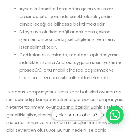
Ayrıca kullanıcılar tarafından gelen yorumlar
arasında site içerisinde sürekli olarak yardım
alınabileceği de bilhassa belirtilmektedir.
Siteye üye olurken değil ancak para çekme
işlemleri öncesinde kişisel bilgilerinizi vermeniz
istenebilmektedir.
Geri kalan durumlarda, mostbet. apk dosyasını
indirdikten sonra Android uygulamasını yükleme
prosedürü, onu mobil cihazda başlatmak ve
basit empieza anlaşılır talimatları izlemektir.
İlk bonus kampanyası sitenin spor bahisleri oyuncuları
için belirlediği kampanya iken diğer bonus kampanyası
Netentertainment oyuncularına özeldir. Bahis sitelerinin
¿Hablamos ahora?
genellikle şikayetlerinin ana başlıkları izinsiz gönderilen
mesajlar empieza ya reklam mesajlarını istemiyorum
gibi şeylerden oluşuyor. Bunun nedeni ise bahis