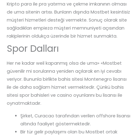
Kripto para ile pra yatırma ve çekme imkanının olması
de uma sitenin artısı. Bunların dışında Mostbet kesintisiz
müşteri hizmetleri desteği vermekte. Sonuç olarak site
sağladıkları empieza müşteri memnuniyeti açısından
rakiplerinin oldukça üzerinde bir hizmet sunmakta.
Spor Dalları
Her ne kadar weil kapanmış olsa de uma» «Mostbet
güvenilir mi sorularına yeniden açılarak en iyi cevabı
veriyor. Bununla birlikte bahis sitesi Montenegro lisansı
ile de daha sağlam hizmet vermektedir. Çünkü bahis
sitesi spor bahisleri ve casino oyunlarını bu lisansı ile
oynatmaktadır.
Şirket, Curacao tarafından verilen offshore lisansı
altında faaliyet göstermektedir.
Bir tür gelir paylaşımı olan bu Mostbet ortak