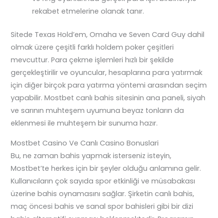
rekabet etmelerine olanak tanır.
Sitede Texas Hold’em, Omaha ve Seven Card Guy dahil
olmak üzere çeşitli farklı holdem poker çeşitleri
mevcuttur. Para çekme işlemleri hızlı bir şekilde
gerçekleştirilir ve oyuncular, hesaplarına para yatırmak
için diğer birçok para yatırma yöntemi arasından seçim
yapabilir. Mostbet canlı bahis sitesinin ana paneli, siyah
ve sarının muhteşem uyumuna beyaz tonların da
eklenmesi ile muhteşem bir sunuma hazır.
Mostbet Casino Ve Canlı Casino Bonuslari
Bu, ne zaman bahis yapmak isterseniz isteyin,
Mostbet’te herkes için bir şeyler olduğu anlamına gelir.
Kullanıcıların çok sayıda spor etkinliği ve müsabakası
üzerine bahis oynamasını sağlar. Şirketin canlı bahis,
maç öncesi bahis ve sanal spor bahisleri gibi bir dizi