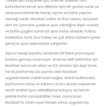
Türkiye’den müşteriler için, internet sitesinin tüm
bölümlerinin kendi ana dillerine tam bir çevirisi vardır ve
yerel para biriminde hesap açma ve bahis yapma
olanağı vardır. Mostbet online on line casino, dünyanın
dört bir yanından yüzlerce spor etkinliğine ilişkin oranlar
ve bahis çizgileri sunan bir spor bahis sitesidir. Futbol, ​​
basketbol, ​​tenis, buz hokeyi ve çok daha fazlasını içeren
geniş bir spor yelpazesine sahiptirler.
Ayrıca hesap kaydınız sırasında GETMAX promosyon
kodunu girmeyi unutmayın. Android akıllı telefonlar için
Mostbet resmi net sitesi ve iOS cihazlar için App Store,
her iki platformla da uyumlu olan Mostbet
uygulamasının indirilmesini sağlar. Sitenin kullanıcıları,
platformun kolay ve kullanıcı dostu düzeni sayesinde
tercih ettikleri spor etkinliklerine kolayca ve hızlı bir
şekilde bahis oynayabilirler. Hayır, oyuncunun
Mostbet’te zaten oyun hesabı varsa, uygulamayı