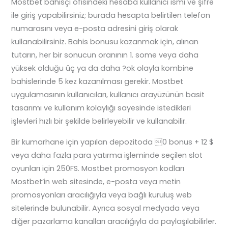
Mostbet bahisçi ofisindeki hesaba kullanıcı ismi ve şifre
ile giriş yapabilirsiniz; burada hesapta belirtilen telefon
numarasını veya e-posta adresini giriş olarak
kullanabilirsiniz. Bahis bonusu kazanmak için, alınan
tutarın, her bir sonucun oranının 1. some veya daha
yüksek olduğu üç ya da daha ?ok olayla kombine
bahislerinde 5 kez kazanılması gerekir. Mostbet
uygulamasının kullanıcıları, kullanıcı arayüzünün basit
tasarımı ve kullanım kolaylığı sayesinde istedikleri
işlevleri hızlı bir şekilde belirleyebilir ve kullanabilir.
Bir kumarhane için yapılan depozitoda 0 bonus + 12 $
veya daha fazla para yatırma işleminde seçilen slot
oyunları için 250FS. Mostbet promosyon kodları
Mostbet’in web sitesinde, e-posta veya metin
promosyonları aracılığıyla veya bağlı kuruluş web
sitelerinde bulunabilir. Ayrıca sosyal medyada veya
diğer pazarlama kanalları aracılığıyla da paylaşılabilirler.