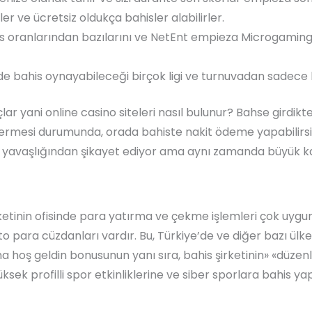
er ve ücretsiz oldukça bahisler alabilirler.
ahis oranlarından bazılarını ve NetEnt empieza Microgaming 
de bahis oynayabileceği birçok ligi ve turnuvadan sadece b
r yani online casino siteleri nasıl bulunur? Bahse girdikten
f vermesi durumunda, orada bahiste nakit ödeme yapabilirs
nin yavaşlığından şikayet ediyor ama aynı zamanda büyük ka
irketinin ofisinde para yatırma ve çekme işlemleri çok uygun
o para cüzdanları vardır. Bu, Türkiye’de ve diğer bazı ül
na hoş geldin bonusunun yanı sıra, bahis şirketinin» «düze
ek profilli spor etkinliklerine ve siber sporlara bahis yapm