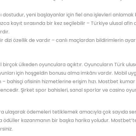
ı dostudur, yeni başlayanlar için fiel ana işlevleri anlamak 
ca kayıt sırasında bir kez seçilebilir – Türkiye ulusal afin
dır.
 dizi özellik de vardır – canlı maçlardan bildirimlerin aya
il birçok ülkeden oyunculara açıktır. Oyuncuların Türk ulus
yunları için hoşgeldin bonusu alma imkânı vardır. Mobil u
n – bahisçi ofisinin hizmetlerine erişim hızı. Mostbet kuma
encedir. Şirket spor bahisleri, sanal sporlar ve casino oyu
ra ulaşarak ödemeleri tetiklemek amacıyla çok sayıda se
ra ödüller kazanmanın bir başka harika yoludur. Mostbet’te 
siniz.