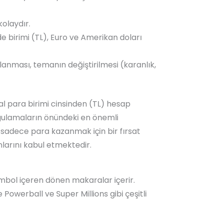
kolaydır.
 de birimi (TL), Euro ve Amerikan doları
rlanması, temanın değiştirilmesi (karanlık,
al para birimi cinsinden (TL) hesap
ygulamaların önündeki en önemli
r sadece para kazanmak için bir fırsat
nlarını kabul etmektedir.
mbol içeren dönen makaralar içerir.
Powerball ve Super Millions gibi çeşitli