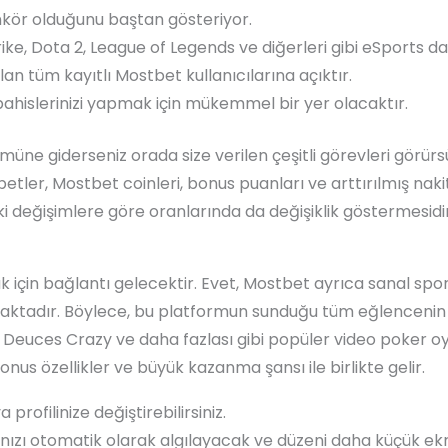
nkör olduğunu baştan gösteriyor.
e, Dota 2, League of Legends ve diğerleri gibi eSports dalla
n tüm kayıtlı Mostbet kullanıcılarına açıktır.
ahislerinizi yapmak için mükemmel bir yer olacaktır.
müne giderseniz orada size verilen çeşitli görevleri görürs
betler, Mostbet coinleri, bonus puanları ve arttırılmış nak
ki değişimlere göre oranlarında da değişiklik göstermesid
ak için bağlantı gelecektir. Evet, Mostbet ayrıca sanal spo
maktadır. Böylece, bu platformun sunduğu tüm eğlencenin t
Deuces Crazy ve daha fazlası gibi popüler video poker oyu
nus özellikler ve büyük kazanma şansı ile birlikte gelir.
 profilinize değiştirebilirsiniz.
ığınızı otomatik olarak algılayacak ve düzeni daha küçük 