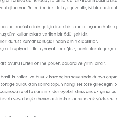
z gibi Türkiye’de neredeyse binlerce farklı canlı casino sit
ntajları var. Bu nedenden dolayı, güvenilir, iyi bir canlı o
e casino endüstrisinin gelişiminde bir sonraki aşama haline 
 tüm kullanıcılara verilen bir ödül şeklidir.
eri dürüst kumar sonuçlarından emin olabilirler.
erçek krupiyerler ile oynayabileceğiniz, canlı olarak gerçe
rt oyunu türleri online poker, bakara ve yirmi birdir.
basit kuralları ve büyük kazançları sayesinde dünya çapın
torage durduktan sonra topun hangi sektöre gireceğini t
casinoda rulette şansınızı deneyebilirdiniz, ancak şimdi b
un fırsatı veya başka heyecanlı imkanlar sunacak yüzlerce o