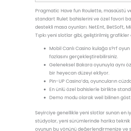
Pragmatic Have fun Roulette, masaüstü vey
standart Rulet bahislerini ve özel favori b
destekli masa oyunları. NetEnt, BetSoft, M
Tıpkı yeni slotlar gibi, geliştirilmiş grafik
Mobil Canlı Casino kulağa s?rf oyu
fazlasını gerçekleştirebilirsiniz.
Geleneksel Bakara oyunuyla aynı öze
bir heyecan düzeyi ekliyor.
Pin-UP Casino’da, oyuncuların cüzdanl
En ünlü özel bahislerle birlikte stand
Demo modu olarak weil bilinen göste
Seyirciye genellikle yeni slotlar sunan en 
stüdyolar, yeni sürümlerinde harika teknik 
oyunun bu yönünü değerlendirmenize ve s