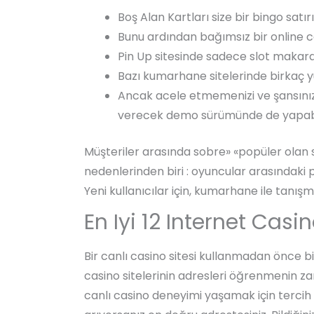
Boş Alan Kartları size bir bingo satı
Bunu ardından bağımsız bir online c
Pin Up sitesinde sadece slot makara
Bazı kumarhane sitelerinde birkaç yü
Ancak acele etmemenizi ve şansınızı
verecek demo sürümünde de yapabil
Müşteriler arasında sobre» «popüler olan sl
nedenlerinden biri : oyuncular arasındaki 
Yeni kullanıcılar için, kumarhane ile tanış
En Iyi 12 Internet Casin
Bir canlı casino sitesi kullanmadan önce b
casino sitelerinin adresleri öğrenmenin z
canlı casino deneyimi yaşamak için tercih e