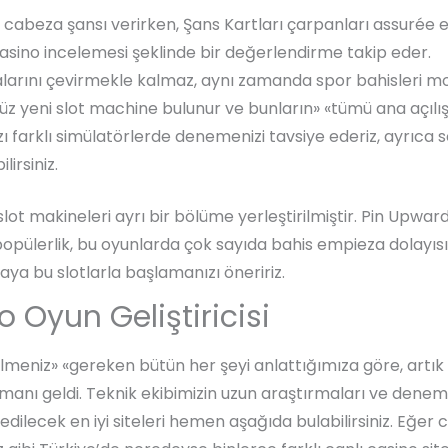
rı cabeza şansı verirken, Şans Kartları çarpanları assurée 
asino incelemesi şeklinde bir değerlendirme takip eder.
larını çevirmekle kalmaz, aynı zamanda spor bahisleri mo
z yeni slot machine bulunur ve bunların» «tümü ana açılış s
 farklı simülatörlerde denemenizi tavsiye ederiz, ayrıca s
irsiniz.
ot makineleri ayrı bir bölüme yerleştirilmiştir. Pin Upward 
popülerlik, bu oyunlarda çok sayıda bahis empieza dolayıs
maya bu slotlarla başlamanızı öneririz.
o Oyun Geliştiricisi
ilmeniz» «gereken bütün her şeyi anlattığımıza göre, artık
amanı geldi. Teknik ekibimizin uzun araştırmaları ve dene
dilecek en iyi siteleri hemen aşağıda bulabilirsiniz. Eğer c