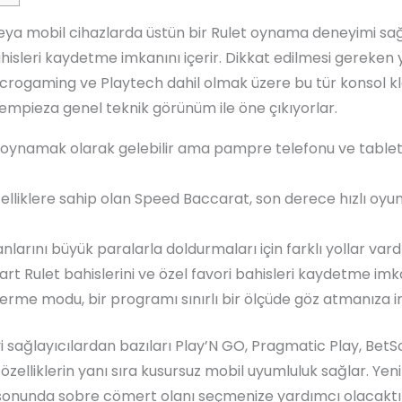
a mobil cihazlarda üstün bir Rulet oynama deneyimi sağlar
ahisleri kaydetme imkanını içerir. Dikkat edilmesi gereken y
icrogaming ve Playtech dahil olmak üzere bu tür konsol kla
ler empieza genel teknik görünüm ile öne çıkıyorlar.
n oynamak olarak gelebilir ama pampre telefonu ve table
lliklere sahip olan Speed Baccarat, son derece hızlı oyu
arını büyük paralarla doldurmaları için farklı yollar vardı
art Rulet bahislerini ve özel favori bahisleri kaydetme imka
rme modu, bir programı sınırlı bir ölçüde göz atmanıza i
iyi sağlayıcılardan bazıları Play’N GO, Pragmatic Play, Bet
özelliklerin yanı sıra kusursuz mobil uyumluluk sağlar. Yeni
onunda sobre cömert olanı seçmenize yardımcı olacaktı