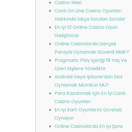
Casino Maxi
Canlı On Line Casino Oyunları
Hakkında Sıkça Sorulan Sorular
En Iyi 10 Online Casino Oyun
Geliştiricisi
Online Casinolarda Gerçek
Parayla Oynamak Güvenli Midir?
Pragmatic Play Içeriği 18 Yaş Ve
Üzeri Kişilere Yöneliktir
Android Veya Iphone’dan Slot
Oynamak Mümkün Mü?
Para Kazanmak Için En İyi Canlı
Casino Oyunları
En Iyi Kart Oyunlarını Ücretsiz
Oynayın
Online Casinolarda En Iyi Şans