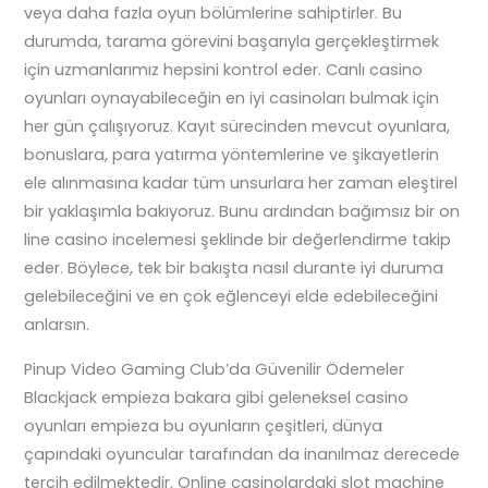
veya daha fazla oyun bölümlerine sahiptirler. Bu
durumda, tarama görevini başarıyla gerçekleştirmek
için uzmanlarımız hepsini kontrol eder. Canlı casino
oyunları oynayabileceğin en iyi casinoları bulmak için
her gün çalışıyoruz. Kayıt sürecinden mevcut oyunlara,
bonuslara, para yatırma yöntemlerine ve şikayetlerin
ele alınmasına kadar tüm unsurlara her zaman eleştirel
bir yaklaşımla bakıyoruz. Bunu ardından bağımsız bir on
line casino incelemesi şeklinde bir değerlendirme takip
eder. Böylece, tek bir bakışta nasıl durante iyi duruma
gelebileceğini ve en çok eğlenceyi elde edebileceğini
anlarsın.
Pinup Video Gaming Club’da Güvenilir Ödemeler
Blackjack empieza bakara gibi geleneksel casino
oyunları empieza bu oyunların çeşitleri, dünya
çapındaki oyuncular tarafından da inanılmaz derecede
tercih edilmektedir. Online casinolardaki slot machine