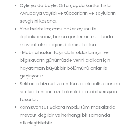
Öyle ya da böyle, Orta çağda kartlar hızla
Avrupa’ya yayıldı ve tüccarların ve soyluların
sevgisini kazandı.
Yine belirtelim; canlı poker oyunu ile
ilgileniyorsanız, bunun gösterme modunda
mevcut olmadığının bilincinde olun.
«Mobil cihazlar, taşınabilir oldukları için ve
bilgisayarın günümüzde yerini aldıkları için
hayatımızın büyük bir bölümünü onlar ile
geçiriyoruz.
Sektörde hizmet veren tüm canlı online casino
siteleri, kendine özel olarak bir mobil versiyon
tasarlar.
Komisyonsuz Bakara modu tüm masalarda
mevcut değildir ve herhangi bir zamanda
etkinleştirilebilir.