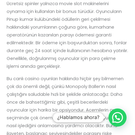
Ücretsiz spinler yalnızca movie slot makinelerini
oynama için kullanılan bir bonus türüdür. Oyuncuların
Pinup kumar kulübündeki ödüllerin geri çekilmesi
hakkındaki yorumlarının çoğuna göre, kumarhane
operatörünün kazanılan parayı ödemesi garanti
edilmektedir. Bir ödeme için başvurduktan sonra, fonlar
durante geç 24 saat içinde kullanıcının hesabına yatırılır.
Genellikle, doğrulanmış oyuncular için para çekme
işlemi anında gerçekleşir.
Bu canlı casino oyunları hakkında hiçbir şey bilmemen
çok da önemli değil, çünkü Monopoly Baller’ın nasıl
çalıştığını saludable hızlı bir şekilde anlatacağız. Daha
önce de bahsettiğimiz gibi, çeşitli becerilerdeki
oyuncular için harika bir opsiyondur. Acemilerin oyun
¿Hablamos ahora?
seçiminde çok önem arz eden kumarhane oyunlarının
nasıl işlediğini anlamasına yardımcı olacaktır. Buna
ilaveten, başlangıç seviyesindekiler parasını riske