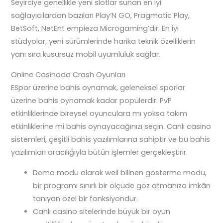
Seyirciye genellikle yeni slotlar sunan en iyi
sağlayıcılardan bazıları Play’N GO, Pragmatic Play,
BetSoft, NetEnt empieza Microgaming’dir. En iyi
stüdyolar, yeni sürümlerinde harika teknik özelliklerin
yanı sıra kusursuz mobil uyumluluk sağlar.
Online Casinoda Crash Oyunları
ESpor üzerine bahis oynamak, geleneksel sporlar
üzerine bahis oynamak kadar popülerdir. PvP
etkinliklerinde bireysel oyunculara mı yoksa takım
etkinliklerine mi bahis oynayacağınızı seçin. Canlı casino
sistemleri, çeşitli bahis yazılımlarına sahiptir ve bu bahis
yazılımları aracılığıyla bütün işlemler gerçekleştirir.
Demo modu olarak weil bilinen gösterme modu,
bir programı sınırlı bir ölçüde göz atmanıza imkân
tanıyan özel bir fonksiyondur.
Canlı casino sitelerinde büyük bir oyun