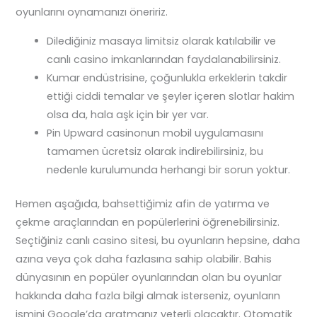
oyunlarını oynamanızı öneririz.
Dilediğiniz masaya limitsiz olarak katılabilir ve
canlı casino imkanlarından faydalanabilirsiniz.
Kumar endüstrisine, çoğunlukla erkeklerin takdir
ettiği ciddi temalar ve şeyler içeren slotlar hakim
olsa da, hala aşk için bir yer var.
Pin Upward casinonun mobil uygulamasını
tamamen ücretsiz olarak indirebilirsiniz, bu
nedenle kurulumunda herhangi bir sorun yoktur.
Hemen aşağıda, bahsettiğimiz afin de yatırma ve
çekme araçlarından en popülerlerini öğrenebilirsiniz.
Seçtiğiniz canlı casino sitesi, bu oyunların hepsine, daha
azına veya çok daha fazlasına sahip olabilir. Bahis
dünyasının en popüler oyunlarından olan bu oyunlar
hakkında daha fazla bilgi almak isterseniz, oyunların
ismini Google’da aratmanız yeterli olacaktır. Otomatik