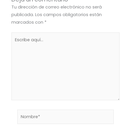
Tu dirección de correo electrónico no será
publicada.
Los campos obligatorios están
marcados con
*
Escribe
aquí...
Nombre*