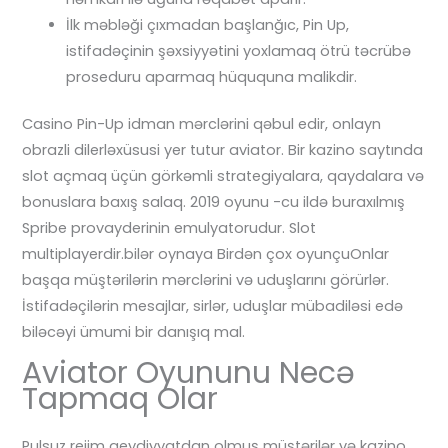
İlk məbləği çıxmadan başlanğıc, Pin Up,
istifadəçinin şəxsiyyətini yoxlamaq ötrü təcrübə
proseduru aparmaq hüququna malikdir.
Casino Pin-Up idman mərclərini qəbul edir, onlayn
obrazli dilerləxüsusi yer tutur aviator. Bir kazino saytında
slot açmaq üçün görkəmli strategiyalara, qaydalara və
bonuslara baxış salaq. 2019 oyunu -cu ildə buraxılmış
Spribe provayderinin emulyatorudur. Slot
multiplayerdir.bilər oynaya Birdən çox oyunçuOnlar
başqa müştərilərin mərclərini və uduşlarını görürlər.
İstifadəçilərin mesajlar, sirlər, uduşlar mübadiləsi edə
biləcəyi ümumi bir danışıq mal.
Aviator Oyununu Necə
Tapmaq Olar
Pulsuz rejim qeydiyyatdan olmuş müştərilər və kazino