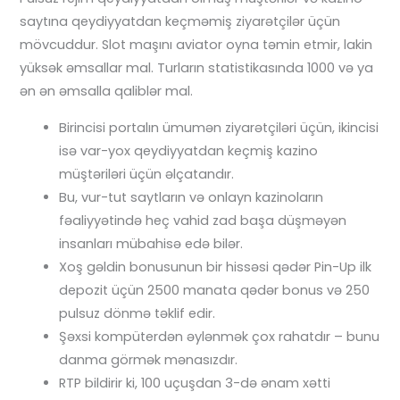
saytına qeydiyyatdan keçməmiş ziyarətçilər üçün
mövcuddur. Slot maşını aviator oyna təmin etmir, lakin
yüksək əmsallar mal. Turların statistikasında 1000 və ya
ən ən əmsalla qaliblər mal.
Birincisi portalın ümumən ziyarətçiləri üçün, ikincisi
isə var-yox qeydiyyatdan keçmiş kazino
müştəriləri üçün əlçatandır.
Bu, vur-tut saytların və onlayn kazinoların
fəaliyyətində heç vahid zad başa düşməyən
insanları mübahisə edə bilər.
Xoş gəldin bonusunun bir hissəsi qədər Pin-Up ilk
depozit üçün 2500 manata qədər bonus və 250
pulsuz dönmə təklif edir.
Şəxsi kompüterdən əylənmək çox rahatdır – bunu
danma görmək mənasızdır.
RTP bildirir ki, 100 uçuşdan 3-də ənam xətti