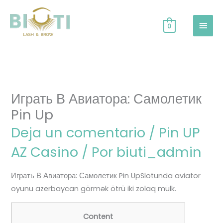
Ir
Men
al
0
contenido
princ
Играть В Авиатора: Самолетик
Pin Up
Deja un comentario
/
Pin UP
AZ Casino
/ Por
biuti_admin
Играть В Авиатора: Самолетик Pin Up
Slotunda aviator
oyunu azerbaycan görmək ötrü iki zolaq mülk.
Content