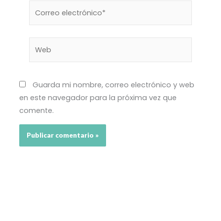
Correo
electrónico*
Web
Guarda mi nombre, correo electrónico y web
en este navegador para la próxima vez que
comente.