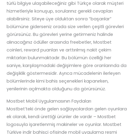
türlü bilgiye ulaşabileceğiniz gibi Türkçe olarak müşteri
hizmetleriyle konuşup, sorularınız gerekli cevapları
alabilirsiniz. Siteye üye olduktan sonra “başarılar”
bölümüne giderseniz orada size verilen çeşitli görevleri
görürsünüz. Bu görevleri yerine getirmeniz halinde
alınacağınız ödüller arasında freebetler, Mostbet
coinleri, reward puanları ve arttırılmış nakit çekim
miktarları bulunmaktadır. Bu bölümün özelliği her
saniye, karşılaşmadaki değişimlere göre oranlarında da
değişiklik göstermesidir. Ayrıca mücadelenin ilerleyen
bölümlerinde kimi bahis seçenekleri kapanırken,
yenilerinin açılmakta olduğunu da görürsünüz.
Mostbet Mobil Uygulamasının Faydaları
Mostbet’teki önde gelen sağlayıcılardan gelen oyunlara
ek olarak, kendi ürettiği ürünler de vardır – Mostbet
logosuyla işaretlenmiş makineler ve oyunlar. Mostbet
Türkiye indir bahisçi ofisinde mobil uygulama resmi