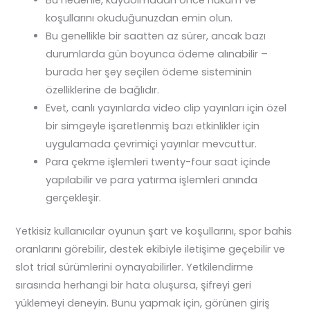
Bu nedenle, kaydolmadan önce hüküm ve
koşullarını okuduğunuzdan emin olun.
Bu genellikle bir saatten az sürer, ancak bazı
durumlarda gün boyunca ödeme alınabilir –
burada her şey seçilen ödeme sisteminin
özelliklerine de bağlıdır.
Evet, canlı yayınlarda video clip yayınları için özel
bir simgeyle işaretlenmiş bazı etkinlikler için
uygulamada çevrimiçi yayınlar mevcuttur.
Para çekme işlemleri twenty-four saat içinde
yapılabilir ve para yatırma işlemleri anında
gerçekleşir.
Yetkisiz kullanıcılar oyunun şart ve koşullarını, spor bahis
oranlarını görebilir, destek ekibiyle iletişime geçebilir ve
slot trial sürümlerini oynayabilirler. Yetkilendirme
sırasında herhangi bir hata oluşursa, şifreyi geri
yüklemeyi deneyin. Bunu yapmak için, görünen giriş