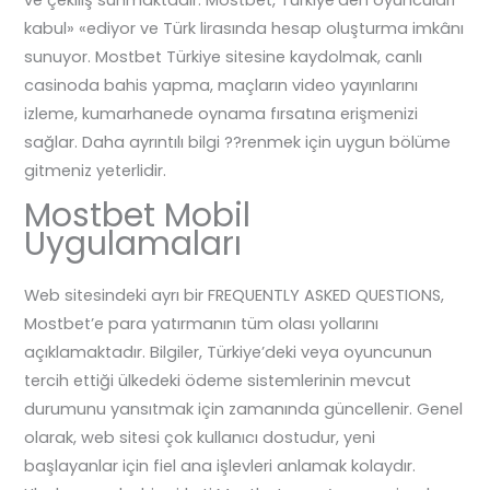
kabul» «ediyor ve Türk lirasında hesap oluşturma imkânı
sunuyor. Mostbet Türkiye sitesine kaydolmak, canlı
casinoda bahis yapma, maçların video yayınlarını
izleme, kumarhanede oynama fırsatına erişmenizi
sağlar. Daha ayrıntılı bilgi ??renmek için uygun bölüme
gitmeniz yeterlidir.
Mostbet Mobil
Uygulamaları
Web sitesindeki ayrı bir FREQUENTLY ASKED QUESTIONS,
Mostbet’e para yatırmanın tüm olası yollarını
açıklamaktadır. Bilgiler, Türkiye’deki veya oyuncunun
tercih ettiği ülkedeki ödeme sistemlerinin mevcut
durumunu yansıtmak için zamanında güncellenir. Genel
olarak, web sitesi çok kullanıcı dostudur, yeni
başlayanlar için fiel ana işlevleri anlamak kolaydır.