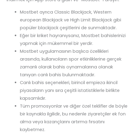
Mostbet ayrıca Classic Blackjack, Western
european Blackjack ve High Limit Blackjack gibi
popüler blackjack çeşitlerini de sunmaktadır.
Eğer bir kriket hayranıysanız, Mostbet bahislerinizi
yapmak için mükemmel bir yerdir.
Mostbet uygulamasının başlıca özellikleri
arasında, kullanıcıların spor etkinliklerine gerçek
zamanlı olarak bahis oynamalarına olanak
tanıyan canlı bahis bulunmaktadır.
Canlı bahis seçenekleri, birincil empieza ikincil
piyasaların yanı sıra çeşitli istatistiklerle birlikte
kapsamlıdır.
Tüm promosyonlar ve diğer özel teklifler de böyle
bir kaynakla ilgilidir, bu nedenle ziyaretçiler ek fon
alma veya kazançlarını artırma fırsatını
kaybetmez.