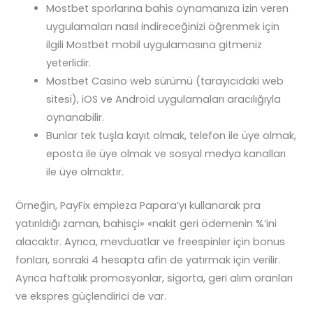
Mostbet sporlarına bahis oynamanıza izin veren
uygulamaları nasıl indireceğinizi öğrenmek için
ilgili Mostbet mobil uygulamasına gitmeniz
yeterlidir.
Mostbet Casino web sürümü (tarayıcıdaki web
sitesi), iOS ve Android uygulamaları aracılığıyla
oynanabilir.
Bunlar tek tuşla kayıt olmak, telefon ile üye olmak,
eposta ile üye olmak ve sosyal medya kanalları
ile üye olmaktır.
Örneğin, PayFix empieza Papara’yı kullanarak pra
yatırıldığı zaman, bahisçi» «nakit geri ödemenin %’ini
alacaktır. Ayrıca, mevduatlar ve freespinler için bonus
fonları, sonraki 4 hesapta afin de yatırmak için verilir.
Ayrıca haftalık promosyonlar, sigorta, geri alım oranları
ve ekspres güçlendirici de var.