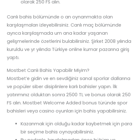
olarak 250 FS alın.
Canlı bahis bölümünde o an oynanmakta olan
karşılaşmaları izleyebilirsiniz. Canlı maç bölümünde
ayrıca karşılaşmada um ana kadar yaşanan
gelişmelerinde özetlerini bulabilirsiniz. Şirket 2008 yılında
kuruldu ve yr yılında Türkiye online kumar pazarına giriş
yaptı.
Mostbet Canlı Bahis Yapabilir Miyim?
Mostbet’e gidin ve en sevdiğiniz sanal sporlar dallarına
ve popüler siber disiplinlere karlı bahisler yapın. İlk
yatırımınız olduktan sonra 2500 TL ve bonus olarak 250
FS alın. Mostbet Welcome Added bonus türünde spor
bahisleri veya casino oyunları için bahis yapabilirsiniz.
Kazanmak için olduğu kadar kaybetmek için para
bir seçime bahis oynayabilirsiniz.