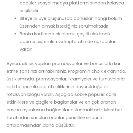
popüler sosyal medya platformlarından kolayca
erişilebilir.
Siteye ilk üye oluşunuzda bonusları hangi bölüm
üzerinden almak istediğiniz sorulmaktadır.
Banka kartlarına ek olarak, çeşitli elektronik
ödeme sistemleri ve kripto afin de cüzdanları
vardır.
Ayrıca, sık sık yapılan promosyonlar ve bonuslarla kâr
etme şansınızı artırabilirsiniz. Programın choix ekranında,
üst kısmında, promosyonlar, ikramiyeler ve turnuvalarla
birlikte önemli spor etkinliklerinin duyurulduğu bir
rotasyon bloğu vardır. Aşağıda sobre popüler canlı
etkinliklere ve çizgilere bağlantılar ve en çok aranan
casino oyunlarına bağlantılar bulunmaktadır. Mostbet
tarafından sunulan oranlar genellikle endüstri
ortalamasından daha düşüktür.