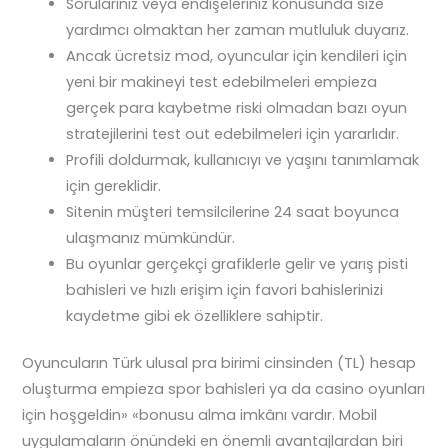
Sorularınız veya endişeleriniz konusunda size
yardımcı olmaktan her zaman mutluluk duyarız.
Ancak ücretsiz mod, oyuncular için kendileri için
yeni bir makineyi test edebilmeleri empieza
gerçek para kaybetme riski olmadan bazı oyun
stratejilerini test out edebilmeleri için yararlıdır.
Profili doldurmak, kullanıcıyı ve yaşını tanımlamak
için gereklidir.
Sitenin müşteri temsilcilerine 24 saat boyunca
ulaşmanız mümkündür.
Bu oyunlar gerçekçi grafiklerle gelir ve yarış pisti
bahisleri ve hızlı erişim için favori bahislerinizi
kaydetme gibi ek özelliklere sahiptir.
Oyuncuların Türk ulusal pra birimi cinsinden (TL) hesap
oluşturma empieza spor bahisleri ya da casino oyunları
için hoşgeldin» «bonusu alma imkânı vardır. Mobil
uygulamaların önündeki en önemli avantajlardan biri