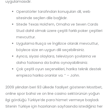
uygulamasıdır.
Operatörler tarafından konuşulan dil, web
sitesinde seçilen dile bağlıdır.
Sitede Texas Hold’em, Omaha ve Seven Cards
Stud dahil olmak üzere çeşitli farklı poker çeşitleri
mevcuttur.
Uygulama Rusça ve İngilizce olarak mevcuttur,
böylece size en uygun dili seçebilirsiniz.
Ayrıca, siyasi olaylara, televizyon şovlarına ve
daha fazlasına da bahis oynayabilirsiniz.
Çok çeşitli oyun seçenekleri, harika teknik destek
empieza harika oranlar va. ” – John.
2009 yılından beri 93 ülkede faaliyet gösteren Mostbet,
online spor bahsi ve on line casino sektörünün yoğun
ilgi gördüğü Türkiye’de para hizmet vermeye başladı.
Sitenin Türkiye için hazırlanan sayfasında istediğiniz her