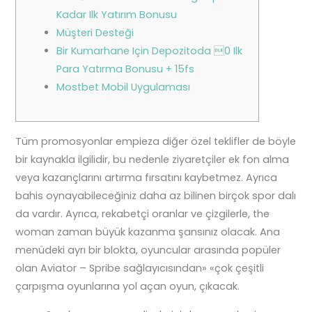
Kadar Ilk Yatırım Bonusu
Müşteri Desteği
Bir Kumarhane Için Depozitoda 0 Ilk
Para Yatırma Bonusu + 15fs
Mostbet Mobil Uygulaması
Tüm promosyonlar empieza diğer özel teklifler de böyle
bir kaynakla ilgilidir, bu nedenle ziyaretçiler ek fon alma
veya kazançlarını artırma fırsatını kaybetmez. Ayrıca
bahis oynayabileceğiniz daha az bilinen birçok spor dalı
da vardır. Ayrıca, rekabetçi oranlar ve çizgilerle, the
woman zaman büyük kazanma şansınız olacak. Ana
menüdeki ayrı bir blokta, oyuncular arasında popüler
olan Aviator – Spribe sağlayıcısından» «çok çeşitli
çarpışma oyunlarına yol açan oyun, çıkacak.