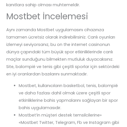
kanıtlara sahip olması muhtemeldir.
Mostbet İncelemesi
Aynı zamanda Mostbet uygulamasını cihazınıza
tamamen ücretsiz olarak indirebilirsiniz. Canlı oyunları
izlemeyi seviyorsanız, bu on the internet casinonun
dünya çapındaki tüm büyük spor etkinliklerinde canlı
maçlar sunduğunu bilmekten mutluluk duyacaksınız.
Site, balompié ve tenis gibi çeşitli sporlar için sektördeki
en iyi oranlardan bazılarını sunmaktadır.
Mostbet, kullanıcıların basketbol, tenis, balompié
ve daha fazlası dahil olmak üzere çeşitli spor
etkinliklerine bahis yapmalarını sağlayan bir spor
bahis uygulamasıdır.
Mostbet’in müşteri destek temsilcilerine»
«Mostbet Twitter, Telegram, Fb ve Instagram gibi