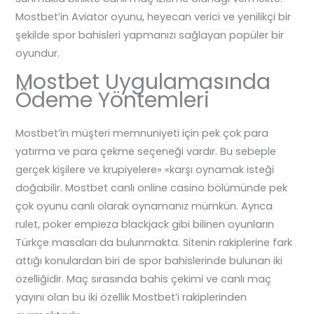
Mostbet’in Aviator oyunu, heyecan verici ve yenilikçi bir
şekilde spor bahisleri yapmanızı sağlayan popüler bir
oyundur.
Mostbet Uygulamasında
Ödeme Yöntemleri
Mostbet’in müşteri memnuniyeti için pek çok para
yatırma ve para çekme seçeneği vardır. Bu sebeple
gerçek kişilere ve krupiyelere» «karşı oynamak isteği
doğabilir. Mostbet canlı online casino bölümünde pek
çok oyunu canlı olarak oynamanız mümkün. Ayrıca
rulet, poker empieza blackjack gibi bilinen oyunların
Türkçe masaları da bulunmakta. Sitenin rakiplerine fark
attığı konulardan biri de spor bahislerinde bulunan iki
özelliğidir. Maç sırasında bahis çekimi ve canlı maç
yayını olan bu iki özellik Mostbet’i rakiplerinden