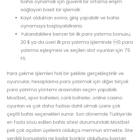
bahis oynamak için güvenli bir ortama erişim
sağlayan basit bir işlemdir.
Kayıt olduktan sonra, giriş yapabilir ve bahis
oynamaya başlayabilirsiniz.
Yukarıdakilere benzer bir ilk para yatırma bonusu,
20 $ ya da üzeri ilk pra yatırma işleminde 0 para
yatırma eşleşmesi ve seçilen slot oyunları için 75
FS.
Para çekme işlemleri hızlı bir şekilde gerçekleştirilir ve
oyuncular, hesaplarına para yatırmak için diğer birçok
para yatırma yöntemi arasından seçim yapabilir.
Mostbet, spor bahisleri, canlı bahisler, online casino
oyunları ve çok daha fazlası dahil olmak üzere çok
çeşitli bahis seçenekleri sunar. Son dönemde Türkiye’de
en fazla sözü edilen bahis sitesi durumundaki Mostbet
pek çok açıdan üyelerini oldukça memnun etmekte. Site
verdiği bonuslarla ne kadar bonkör olduğunu baştan