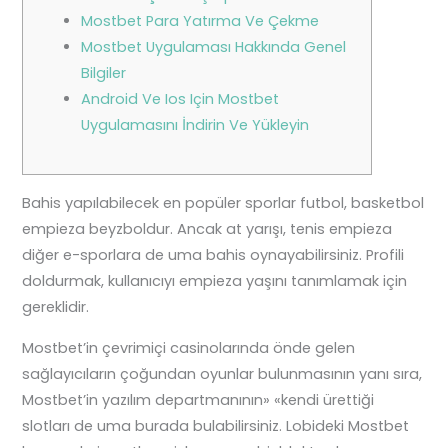
Mostbet Para Yatırma Ve Çekme
Mostbet Uygulaması Hakkında Genel
Bilgiler
Android Ve Ios Için Mostbet
Uygulamasını İndirin Ve Yükleyin
Bahis yapılabilecek en popüler sporlar futbol, ​​basketbol
empieza beyzboldur. Ancak at yarışı, tenis empieza
diğer e-sporlara de uma bahis oynayabilirsiniz. Profili
doldurmak, kullanıcıyı empieza yaşını tanımlamak için
gereklidir.
Mostbet’in çevrimiçi casinolarında önde gelen
sağlayıcıların çoğundan oyunlar bulunmasının yanı sıra,
Mostbet’in yazılım departmanının» «kendi ürettiği
slotları de uma burada bulabilirsiniz. Lobideki Mostbet