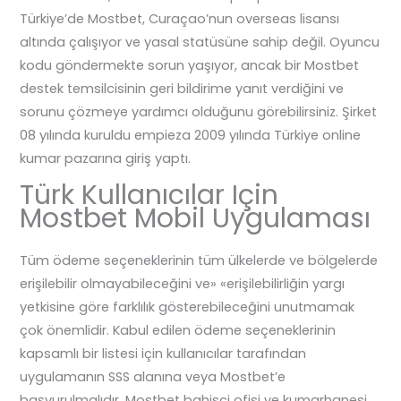
Türkiye’de Mostbet, Curaçao’nun overseas lisansı
altında çalışıyor ve yasal statüsüne sahip değil. Oyuncu
kodu göndermekte sorun yaşıyor, ancak bir Mostbet
destek temsilcisinin geri bildirime yanıt verdiğini ve
sorunu çözmeye yardımcı olduğunu görebilirsiniz. Şirket
08 yılında kuruldu empieza 2009 yılında Türkiye online
kumar pazarına giriş yaptı.
Türk Kullanıcılar Için
Mostbet Mobil Uygulaması
Tüm ödeme seçeneklerinin tüm ülkelerde ve bölgelerde
erişilebilir olmayabileceğini ve» «erişilebilirliğin yargı
yetkisine göre farklılık gösterebileceğini unutmamak
çok önemlidir. Kabul edilen ödeme seçeneklerinin
kapsamlı bir listesi için kullanıcılar tarafından
uygulamanın SSS alanına veya Mostbet’e
başvurulmalıdır. Mostbet bahisçi ofisi ve kumarhanesi