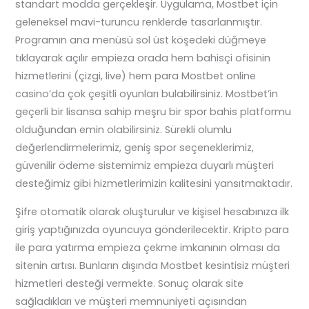
standart modda gerçekleşir. Uygulama, Mostbet için
geleneksel mavi-turuncu renklerde tasarlanmıştır.
Programın ana menüsü sol üst köşedeki düğmeye
tıklayarak açılır empieza orada hem bahisçi ofisinin
hizmetlerini (çizgi, live) hem para Mostbet online
casino’da çok çeşitli oyunları bulabilirsiniz. Mostbet’in
geçerli bir lisansa sahip meşru bir spor bahis platformu
olduğundan emin olabilirsiniz. Sürekli olumlu
değerlendirmelerimiz, geniş spor seçeneklerimiz,
güvenilir ödeme sistemimiz empieza duyarlı müşteri
desteğimiz gibi hizmetlerimizin kalitesini yansıtmaktadır.
Şifre otomatik olarak oluşturulur ve kişisel hesabınıza ilk
giriş yaptığınızda oyuncuya gönderilecektir. Kripto para
ile para yatırma empieza çekme imkanının olması da
sitenin artısı. Bunların dışında Mostbet kesintisiz müşteri
hizmetleri desteği vermekte. Sonuç olarak site
sağladıkları ve müşteri memnuniyeti açısından