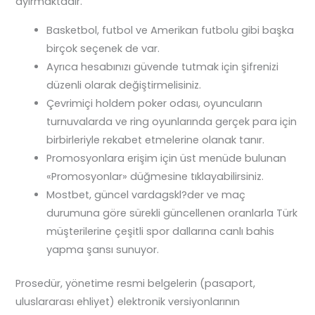
ayırmaktadır.
Basketbol, futbol ve Amerikan futbolu gibi başka
birçok seçenek de var.
Ayrıca hesabınızı güvende tutmak için şifrenizi
düzenli olarak değiştirmelisiniz.
Çevrimiçi holdem poker odası, oyuncuların
turnuvalarda ve ring oyunlarında gerçek para için
birbirleriyle rekabet etmelerine olanak tanır.
Promosyonlara erişim için üst menüde bulunan
«Promosyonlar» düğmesine tıklayabilirsiniz.
Mostbet, güncel vardagskl?der ve maç
durumuna göre sürekli güncellenen oranlarla Türk
müşterilerine çeşitli spor dallarına canlı bahis
yapma şansı sunuyor.
Prosedür, yönetime resmi belgelerin (pasaport,
uluslararası ehliyet) elektronik versiyonlarının