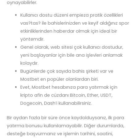
oynayabilirler.
Kullanıcı dostu düzeni empieza pratik özellikleri
vas?tas? ile bahislerinizden ve keyif aldığınız spor
etkinliklerinden haberdar olmak için ideal bir
yöntemdir.
Genel olarak, web sitesi çok kullanıcı dostudur,
yeni başlayanlar için bile ana işlevleri anlamak
kolaydır.
Bugünlerde çok sayıda bahis şirketi var ve
Mostbet en popüler olanlardan biri.
Evet, Mostbet hesabınıza para yatırmak için
kripto afin de cüzdanı Bitcoin, Ether, USDT,
Dogecoin, Dash’i kullanabilirsiniz.
Bir aydan fazla bir süre önce kaydolduysanız, ilk para
yatırma bonusu kullanılamayabilir. Diğer durumlarda,
desteğe başvurmanız ve işlemin tarihini, saatini,